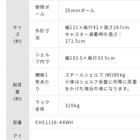
使用ポ
25mmポール
ール
サイ
幅111×奥行41×高さ167cm
外形寸
ズ
キャスター装着時の高さ：
法
(約)
171.5cm
シェル
幅103.5×奥行33.5cm
フ内寸
棚板1
スチールシェルフ:(約)80kg
枚あた
※値はシェルフ全面に均等に荷重
耐荷
り
をかけた場合の値になります。
重
(約)
ラック
320kg
全体
型番
EHE1116-4KWH
アイ