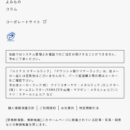
よみもの
コラム
コーポレートサイト
当店ではシステム管理上お電話でのご注文お受けすることができません、
予めご了承ください。
「ルミナス スチールラック」「ドウシシャ製ワイヤーラック」は、他メー
カー品とは互換性はございませんので、パーツ追加購入等の際はメーカー
をご確認下さい。
主な他メーカーラック 例） アイリスオーヤマ：メタルラック /エレクター
(株)：ホームエレクター/YAMAZEN 山善・ヤマゼン：メタルシェルフ/ニ
トリ：スチールシェルフ など
個人情報保護方針
ご利用規約
会社案内
特定商取引法
[禁無断複製、無断転載]このホームページに掲載されている記事・写真・図表
などの無断転載を禁じます。