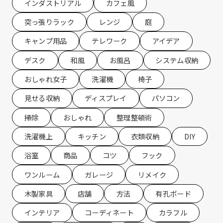
インダストリアル
カフェ風
突っ張りラック
レンジ
庭
キャンプ用品
テレワーク
アイデア
デスク
和風
お風呂
システム収納
おしゃれ女子
洗濯機
椅子
見せる収納
ディスプレイ
パソコン
掃除
おしゃれ
整理整頓術
洗濯機上
キッチン
衣類収納
DIY
浴室
商品
コツ
フック
ワンルーム
ガレージ
リメイク
木製家具
店舗
方法
有孔ボード
インテリア
コーディネート
カラフル