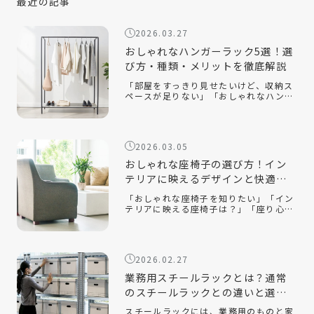
最近の記事
2026.03.27
おしゃれなハンガーラック5選！選
び方・種類・メリットを徹底解説
「部屋をすっきり見せたいけど、収納ス
ペースが足りない」「おしゃれなハンガ
ーラックの選び方が知りたい」「ハンガ
ーラックをおしゃれに見せるコツは？」
おしゃれなハンガーラックは、衣類を収
納するだけでなく、インテリアとして空
2026.03.05
間を […]
おしゃれな座椅子の選び方！イン
テリアに映えるデザインと快適性
を両立するコツ
「おしゃれな座椅子を知りたい」「イン
テリアに映える座椅子は？」「座り心地
が良い座椅子を知りたい」近年、機能性
だけでなく、インテリアに映えるデザイ
ン性の高い座椅子が数多く販売されてい
ます。中でも、おしゃれで部屋を広く見
2026.02.27
せる […]
業務用スチールラックとは？通常
のスチールラックとの違いと選ぶ
ポイントを解説！
スチールラックには、業務用のものと家