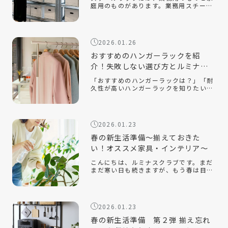
庭用のものがあります。業務用スチール
ラックとはどのようなもので、家庭用の
ラックとはどのような違いがあるのでし
ょうか。また、オフィスや倉庫で使用す
る場合、どのようなポイントに注意して
2026.01.26
選べ […]
おすすめのハンガーラックを紹
介！失敗しない選び方とルミナス
クラブ人気モデルを解説
「おすすめのハンガーラックは？」「耐
久性が高いハンガーラックを知りたい」
「おしゃれでインテリアに合うスチール
ラックはある？」衣類収納に悩んだと
き、手軽に取り入れられるアイテムとし
て人気なのがハンガーラックです。クロ
2026.01.23
ーゼッ […]
春の新生活準備～揃えておきた
い！オススメ家具・インテリア～
こんにちは、ルミナスクラブです。まだ
まだ寒い日も続きますが、もう春は目の
前です。新しい季節になり、新しい生活
を始める人も多いのでないでしょうか。
今回は、そんな新生活の『引っ越し』を
テーマに、揃えておくと便利なオススメ
2026.01.23
の家 […]
春の新生活準備 第２弾 揃え忘れ