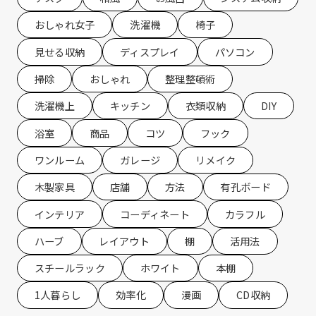
おしゃれ女子
洗濯機
椅子
見せる収納
ディスプレイ
パソコン
掃除
おしゃれ
整理整頓術
洗濯機上
キッチン
衣類収納
DIY
浴室
商品
コツ
フック
ワンルーム
ガレージ
リメイク
木製家具
店舗
方法
有孔ボード
インテリア
コーディネート
カラフル
ハーブ
レイアウト
棚
活用法
スチールラック
ホワイト
本棚
1人暮らし
効率化
漫画
CD収納