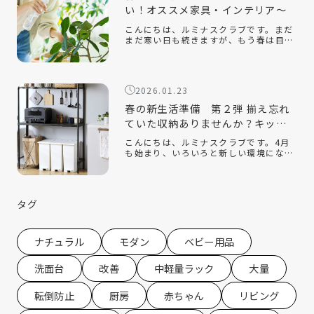
い！オススメ家具・インテリア～
こんにちは、ルミナスクラブです。まだ
まだ寒い日も続きますが、もう春は目の
前です。新しい季節になり、新しい生活
を始める人も多いのでないでしょうか。
今回は、そんな新生活の『引っ越し』を
テーマに、揃えておくと便利なオススメ
2026.01.23
の家 […]
春の新生活準備 第２弾 揃え忘れ
ていた収納ありませんか？キッチ
ン収納編
こんにちは、ルミナスクラブです。4月
も始まり、いろいろと新しい環境にな
り、新生活を始めている方もたくさんい
ると思います。ルミナスクラブでは今年
の2月に『新生活』をテーマにしたコラ
ムを配信させていただきました。 春の新
タグ
生活 […]
ナチュラル
モダン
ベビー用品
洗面台
改善
中軽量ラック
大量
転倒防止
厨房
赤ちゃん
リビング