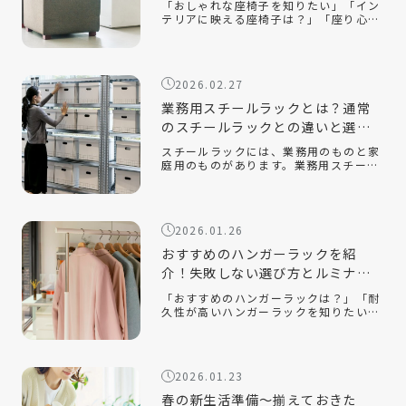
「おしゃれな座椅子を知りたい」「イン
テリアに映える座椅子は？」「座り心地
が良い座椅子を知りたい」近年、機能性
だけでなく、インテリアに映えるデザイ
ン性の高い座椅子が数多く販売されてい
ます。中でも、おしゃれで部屋を広く見
2026.02.27
せる […]
業務用スチールラックとは？通常
のスチールラックとの違いと選ぶ
ポイントを解説！
スチールラックには、業務用のものと家
庭用のものがあります。業務用スチール
ラックとはどのようなもので、家庭用の
ラックとはどのような違いがあるのでし
ょうか。また、オフィスや倉庫で使用す
る場合、どのようなポイントに注意して
2026.01.26
選べ […]
おすすめのハンガーラックを紹
介！失敗しない選び方とルミナス
クラブ人気モデルを解説
「おすすめのハンガーラックは？」「耐
久性が高いハンガーラックを知りたい」
「おしゃれでインテリアに合うスチール
ラックはある？」衣類収納に悩んだと
き、手軽に取り入れられるアイテムとし
て人気なのがハンガーラックです。クロ
2026.01.23
ーゼッ […]
春の新生活準備～揃えておきた