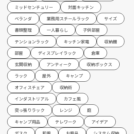
ミッドセンチュリー
対面キッチン
ベランダ
業務用スチールラック
サイズ
書類整理
一人暮らし
子供部屋
テンションラック
キッチン家電
収納棚
部屋
ディスプレイラック
倉庫
玄関収納
アンティーク
収納ボックス
ラック
屋外
キャンプ
オフィスチェア
収納術
インダストリアル
カフェ風
突っ張りラック
レンジ
庭
キャンプ用品
テレワーク
アイデア
デスク
和風
お風呂
システム収納