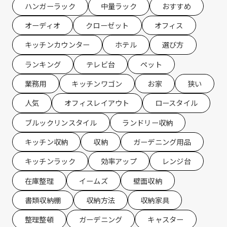
ハンガーラック
中量ラック
おすすめ
オーディオ
クローゼット
オフィス
キッチンカウンター
ホテル
選び方
ランキング
テレビ台
ペット
業務用
キッチンワゴン
お家
狭い
人気
オフィスレイアウト
ロースタイル
ブルックリンスタイル
ランドリー収納
キッチン収納
収納
ガーデニング用品
キッチンラック
効率アップ
レンジ台
在庫整理
イームズ
壁面収納
書類収納棚
収納方法
収納家具
整理整頓
ガーデニング
キャスター