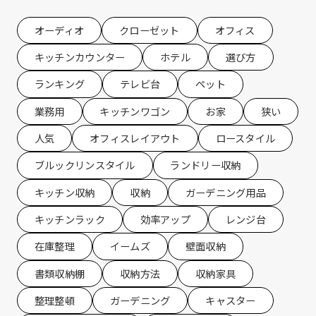
オーディオ
クローゼット
オフィス
キッチンカウンター
ホテル
選び方
ランキング
テレビ台
ペット
業務用
キッチンワゴン
お家
狭い
人気
オフィスレイアウト
ロースタイル
ブルックリンスタイル
ランドリー収納
キッチン収納
収納
ガーデニング用品
キッチンラック
効率アップ
レンジ台
在庫整理
イームズ
壁面収納
書類収納棚
収納方法
収納家具
整理整頓
ガーデニング
キャスター