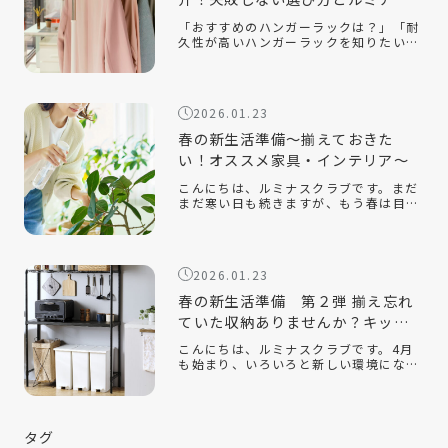
クラブ人気モデルを解説
「おすすめのハンガーラックは？」「耐
久性が高いハンガーラックを知りたい」
「おしゃれでインテリアに合うスチール
ラックはある？」衣類収納に悩んだと
き、手軽に取り入れられるアイテムとし
て人気なのがハンガーラックです。クロ
2026.01.23
ーゼッ […]
春の新生活準備～揃えておきた
い！オススメ家具・インテリア～
こんにちは、ルミナスクラブです。まだ
まだ寒い日も続きますが、もう春は目の
前です。新しい季節になり、新しい生活
を始める人も多いのでないでしょうか。
今回は、そんな新生活の『引っ越し』を
テーマに、揃えておくと便利なオススメ
2026.01.23
の家 […]
春の新生活準備 第２弾 揃え忘れ
ていた収納ありませんか？キッチ
ン収納編
こんにちは、ルミナスクラブです。4月
も始まり、いろいろと新しい環境にな
り、新生活を始めている方もたくさんい
ると思います。ルミナスクラブでは今年
の2月に『新生活』をテーマにしたコラ
ムを配信させていただきました。 春の新
タグ
生活 […]