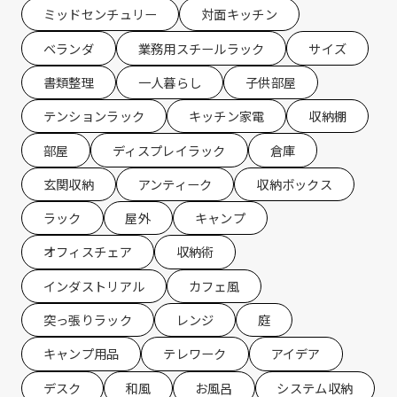
ミッドセンチュリー
対面キッチン
ベランダ
業務用スチールラック
サイズ
書類整理
一人暮らし
子供部屋
テンションラック
キッチン家電
収納棚
部屋
ディスプレイラック
倉庫
玄関収納
アンティーク
収納ボックス
ラック
屋外
キャンプ
オフィスチェア
収納術
インダストリアル
カフェ風
突っ張りラック
レンジ
庭
キャンプ用品
テレワーク
アイデア
デスク
和風
お風呂
システム収納