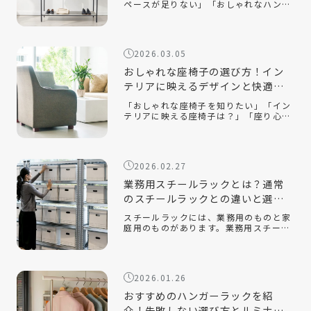
ペースが足りない」「おしゃれなハンガ
ーラックの選び方が知りたい」「ハンガ
ーラックをおしゃれに見せるコツは？」
おしゃれなハンガーラックは、衣類を収
納するだけでなく、インテリアとして空
2026.03.05
間を […]
おしゃれな座椅子の選び方！イン
テリアに映えるデザインと快適性
を両立するコツ
「おしゃれな座椅子を知りたい」「イン
テリアに映える座椅子は？」「座り心地
が良い座椅子を知りたい」近年、機能性
だけでなく、インテリアに映えるデザイ
ン性の高い座椅子が数多く販売されてい
ます。中でも、おしゃれで部屋を広く見
2026.02.27
せる […]
業務用スチールラックとは？通常
のスチールラックとの違いと選ぶ
ポイントを解説！
スチールラックには、業務用のものと家
庭用のものがあります。業務用スチール
ラックとはどのようなもので、家庭用の
ラックとはどのような違いがあるのでし
ょうか。また、オフィスや倉庫で使用す
る場合、どのようなポイントに注意して
2026.01.26
選べ […]
おすすめのハンガーラックを紹
介！失敗しない選び方とルミナス