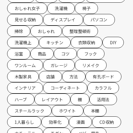
おしゃれ女子
洗濯機
椅子
見せる収納
ディスプレイ
パソコン
掃除
おしゃれ
整理整頓術
洗濯機上
キッチン
衣類収納
DIY
浴室
商品
コツ
フック
ワンルーム
ガレージ
リメイク
木製家具
店舗
方法
有孔ボード
インテリア
コーディネート
カラフル
ハーブ
レイアウト
棚
活用法
スチールラック
ホワイト
本棚
1人暮らし
効率化
漫画
CD収納