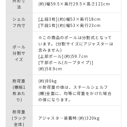
外形寸
(約)幅59.5×奥行29.5×高さ121cm
法
シェル
[上段3枚](約)幅53×奥行18cm
フ内寸
[下段1枚](約)幅53×奥行23cm
※この商品のポールは分割式となって
います。(分割サイズにアジャスターは
ポール
含みません)
分割サ
[上部ポール](約)59.7cm
イズ
[下部ポール(カーブタイプ)]
(約)58.9cm
耐荷重
(約)80kg
(棚板1
※耐荷重の値は、スチールシェルフ
枚あた
(棚)全面に、均等に荷重をかけた場合
り)
の値になります。
耐荷重
(ラック
アジャスタ―装着時:(約)320kg
全体)