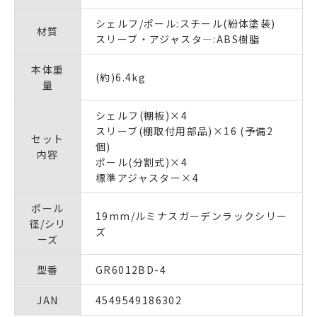
シェルフ/ポール:スチール(紛体塗装)
材質
スリーブ・アジャスタ―:ABS樹脂
本体重
(約)6.4kg
量
シェルフ(棚板)×4
スリーブ(棚取付用部品)×16 (予備2
セット
個)
内容
ポール(分割式)×4
標準アジャスター×4
ポール
19mm/ルミナスガーデンラックシリー
径/シリ
ズ
ーズ
型番
GR6012BD-4
JAN
4549549186302