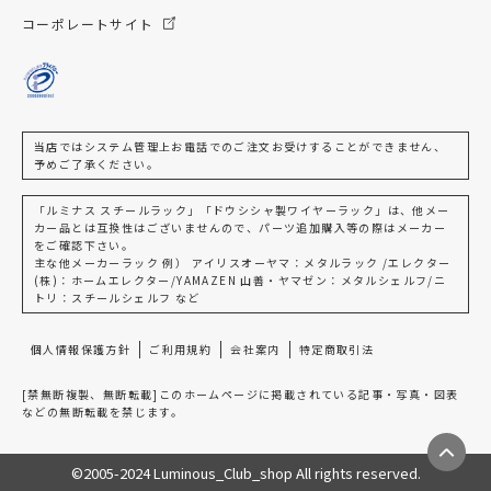
コーポレートサイト
当店ではシステム管理上お電話でのご注文お受けすることができません、
予めご了承ください。
「ルミナス スチールラック」「ドウシシャ製ワイヤーラック」は、他メー
カー品とは互換性はございませんので、パーツ追加購入等の際はメーカー
をご確認下さい。
主な他メーカーラック 例） アイリスオーヤマ：メタルラック /エレクター
(株)：ホームエレクター/YAMAZEN 山善・ヤマゼン：メタルシェルフ/ニ
トリ：スチールシェルフ など
個人情報保護方針
ご利用規約
会社案内
特定商取引法
[禁無断複製、無断転載]このホームページに掲載されている記事・写真・図表
などの無断転載を禁じます。
©2005-2024 Luminous_Club_shop All rights reserved.