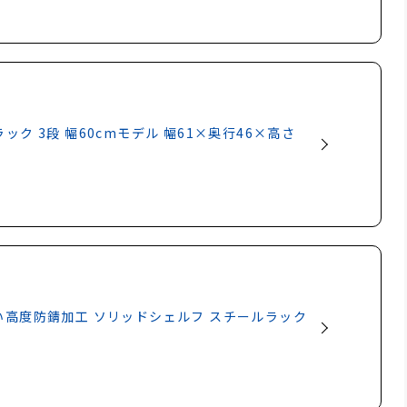
ック 3段 幅60cmモデル 幅61×奥行46×高さ
い高度防錆加工 ソリッドシェルフ スチールラック