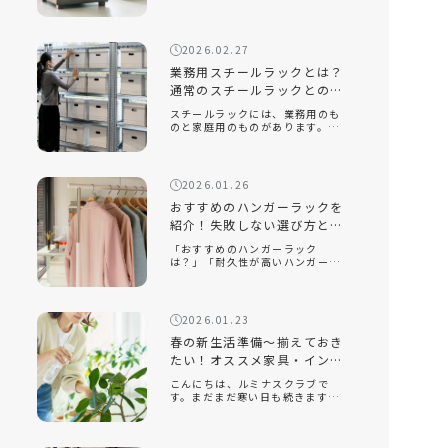
は？」「座り心地が良い座椅子を
知りたい」近年、機能性だけでな
く、インテリアに映えるデザイン
性の高い座椅子が数多く販売され
2026.02.27
ています。中でも、おしゃれで部
屋を広く見せる […]
業務用スチールラックとは？
通常のスチールラックとの違
いと選ぶポイントを解説！
スチールラックには、業務用のも
のと家庭用のものがあります。業
務用スチールラックとはどのよう
なもので、家庭用のラックとはど
のような違いがあるのでしょう
か。また、オフィスや倉庫で使用
2026.01.26
する場合、どのようなポイントに
注意して選べ […]
おすすめのハンガーラックを
紹介！失敗しない選び方とル
ミナスクラブ人気モデルを解
「おすすめのハンガーラック
説
は？」「耐久性が高いハンガーラ
ックを知りたい」「おしゃれでイ
ンテリアに合うスチールラックは
ある？」衣類収納に悩んだとき、
手軽に取り入れられるアイテムと
2026.01.23
して人気なのがハンガーラックで
す。クローゼッ […]
春の新生活準備～揃えておき
たい！オススメ家具・インテ
リア～
こんにちは、ルミナスクラブで
す。まだまだ寒い日も続きます
が、もう春は目の前です。新しい
季節になり、新しい生活を始める
人も多いのでないでしょうか。今