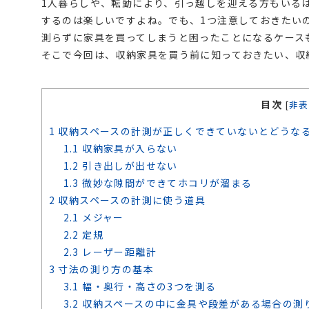
1人暮らしや、転勤により、引っ越しを迎える方もいる
するのは楽しいですよね。でも、1つ注意しておきたい
測らずに家具を買ってしまうと困ったことになるケース
そこで今回は、収納家具を買う前に知っておきたい、収
目次
[
非表
1
収納スペースの計測が正しくできていないとどうな
1.1
収納家具が入らない
1.2
引き出しが出せない
1.3
微妙な隙間ができてホコリが溜まる
2
収納スペースの計測に使う道具
2.1
メジャー
2.2
定規
2.3
レーザー距離計
3
寸法の測り方の基本
3.1
幅・奥行・高さの3つを測る
3.2
収納スペースの中に金具や段差がある場合の測