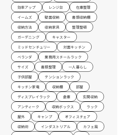
効率アップ
レンジ台
在庫整理
イームズ
壁面収納
書類収納棚
収納方法
収納家具
整理整頓
ガーデニング
キャスター
ミッドセンチュリー
対面キッチン
ベランダ
業務用スチールラック
サイズ
書類整理
一人暮らし
子供部屋
テンションラック
キッチン家電
収納棚
部屋
ディスプレイラック
倉庫
玄関収納
アンティーク
収納ボックス
ラック
屋外
キャンプ
オフィスチェア
収納術
インダストリアル
カフェ風