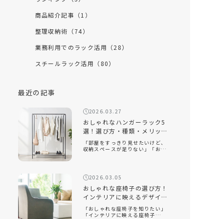
商品紹介記事（1）
整理収納術（74）
業務利用でのラック活用（28）
スチールラック活用（80）
最近の記事
2026.03.27
おしゃれなハンガーラック5
選！選び方・種類・メリット
を徹底解説
「部屋をすっきり見せたいけど、
収納スペースが足りない」「おし
ゃれなハンガーラックの選び方が
知りたい」「ハンガーラックをお
しゃれに見せるコツは？」おしゃ
れなハンガーラックは、衣類を収
2026.03.05
納するだけでなく、インテリアと
して空間を […]
おしゃれな座椅子の選び方！
インテリアに映えるデザイン
と快適性を両立するコツ
「おしゃれな座椅子を知りたい」
「インテリアに映える座椅子