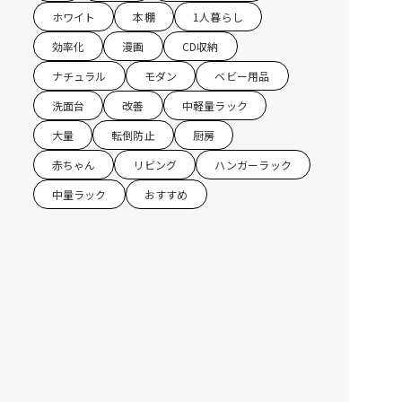
ホワイト
本棚
1人暮らし
効率化
漫画
CD収納
ナチュラル
モダン
ベビー用品
洗面台
改善
中軽量ラック
大量
転倒防止
厨房
赤ちゃん
リビング
ハンガーラック
中量ラック
おすすめ