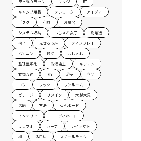
突っ張りラック
レンジ
庭
キャンプ用品
テレワーク
アイデア
デスク
和風
お風呂
システム収納
おしゃれ女子
洗濯機
椅子
見せる収納
ディスプレイ
パソコン
掃除
おしゃれ
整理整頓術
洗濯機上
キッチン
衣類収納
DIY
浴室
商品
コツ
フック
ワンルーム
ガレージ
リメイク
木製家具
店舗
方法
有孔ボード
インテリア
コーディネート
カラフル
ハーブ
レイアウト
棚
活用法
スチールラック