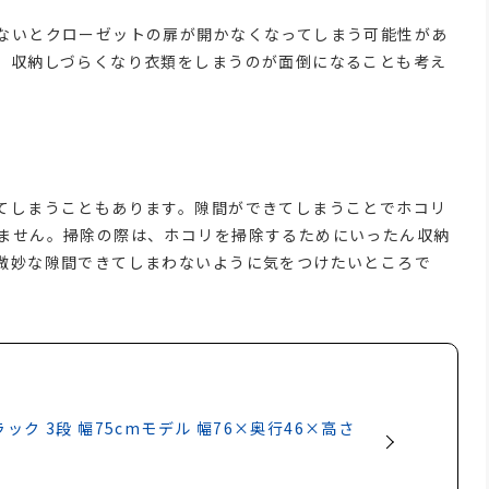
ないとクローゼットの扉が開かなくなってしまう可能性があ
、収納しづらくなり衣類をしまうのが面倒になることも考え
てしまうこともあります。隙間ができてしまうことでホコリ
ません。掃除の際は、ホコリを掃除するためにいったん収納
微妙な隙間できてしまわないように気をつけたいところで
ック 3段 幅75cmモデル 幅76×奥行46×高さ