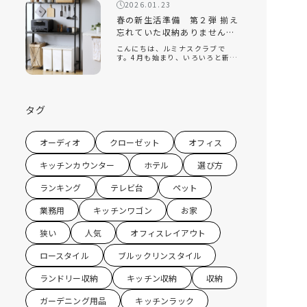
回は、そんな新生活の『引っ越
2026.01.23
し』をテーマに、揃えておくと便
利なオススメの家 […]
春の新生活準備 第２弾 揃え
忘れていた収納ありません
か？キッチン収納編
こんにちは、ルミナスクラブで
す。4月も始まり、いろいろと新し
い環境になり、新生活を始めてい
る方もたくさんいると思います。
ルミナスクラブでは今年の2月に
『新生活』をテーマにしたコラム
を配信させていただきました。 春
タグ
の新生活 […]
オーディオ
クローゼット
オフィス
キッチンカウンター
ホテル
選び方
ランキング
テレビ台
ペット
業務用
キッチンワゴン
お家
狭い
人気
オフィスレイアウト
ロースタイル
ブルックリンスタイル
ランドリー収納
キッチン収納
収納
ガーデニング用品
キッチンラック