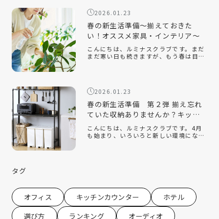
て人気なのがハンガーラックです。クロ
2026.01.23
ーゼッ […]
春の新生活準備～揃えておきた
い！オススメ家具・インテリア～
こんにちは、ルミナスクラブです。まだ
まだ寒い日も続きますが、もう春は目の
前です。新しい季節になり、新しい生活
を始める人も多いのでないでしょうか。
今回は、そんな新生活の『引っ越し』を
テーマに、揃えておくと便利なオススメ
2026.01.23
の家 […]
春の新生活準備 第２弾 揃え忘れ
ていた収納ありませんか？キッチ
ン収納編
こんにちは、ルミナスクラブです。4月
も始まり、いろいろと新しい環境にな
り、新生活を始めている方もたくさんい
ると思います。ルミナスクラブでは今年
の2月に『新生活』をテーマにしたコラ
ムを配信させていただきました。 春の新
タグ
生活 […]
オフィス
キッチンカウンター
ホテル
選び方
ランキング
オーディオ