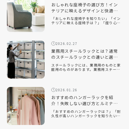
おしゃれな座椅子の選び方！イン
テリアに映えるデザインと快適性
を両立するコツ
「おしゃれな座椅子を知りたい」「イン
テリアに映える座椅子は？」「座り心地
が良い座椅子を知りたい」近年、機能性
だけでなく、インテリアに映えるデザイ
ン性の高い座椅子が数多く販売されてい
ます。中でも、おしゃれで部屋を広く見
2026.02.27
せる […]
業務用スチールラックとは？通常
のスチールラックとの違いと選ぶ
ポイントを解説！
スチールラックには、業務用のものと家
庭用のものがあります。業務用スチール
ラックとはどのようなもので、家庭用の
ラックとはどのような違いがあるのでし
ょうか。また、オフィスや倉庫で使用す
る場合、どのようなポイントに注意して
2026.01.26
選べ […]
おすすめのハンガーラックを紹
介！失敗しない選び方とルミナス
クラブ人気モデルを解説
「おすすめのハンガーラックは？」「耐
久性が高いハンガーラックを知りたい」
「おしゃれでインテリアに合うスチール
ラックはある？」衣類収納に悩んだと
き、手軽に取り入れられるアイテムとし