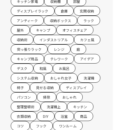
キッチン家電
収納棚
部屋
ディスプレイラック
倉庫
玄関収納
アンティーク
収納ボックス
ラック
屋外
キャンプ
オフィスチェア
収納術
インダストリアル
カフェ風
突っ張りラック
レンジ
庭
キャンプ用品
テレワーク
アイデア
デスク
和風
お風呂
システム収納
おしゃれ女子
洗濯機
椅子
見せる収納
ディスプレイ
パソコン
掃除
おしゃれ
整理整頓術
洗濯機上
キッチン
衣類収納
DIY
浴室
商品
コツ
フック
ワンルーム