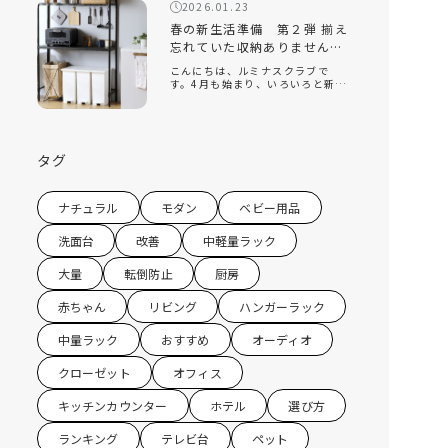
回は、そんな新生活の『引っ越
2026.01.23
し』をテーマに、揃えておくと便
利なオススメの家 […]
春の新生活準備 第２弾 揃え
忘れていた収納ありません
か？キッチン収納編
こんにちは、ルミナスクラブで
す。4月も始まり、いろいろと新し
い環境になり、新生活を始めてい
る方もたくさんいると思います。
ルミナスクラブでは今年の2月に
『新生活』をテーマにしたコラム
を配信させていただきました。 春
タグ
の新生活 […]
ナチュラル
モダン
ベビー用品
洗面台
改善
中軽量ラック
大量
転倒防止
厨房
赤ちゃん
リビング
ハンガーラック
中量ラック
おすすめ
オーディオ
クローゼット
オフィス
キッチンカウンター
ホテル
選び方
ランキング
テレビ台
ペット