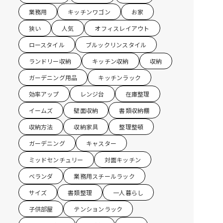
業務用
キッチンワゴン
お家
狭い
人気
オフィスレイアウト
ロースタイル
ブルックリンスタイル
ランドリー収納
キッチン収納
収納
ガーデニング用品
キッチンラック
効率アップ
レンジ台
在庫整理
イームズ
壁面収納
書類収納棚
収納方法
収納家具
整理整頓
ガーデニング
キャスター
ミッドセンチュリー
対面キッチン
ベランダ
業務用スチールラック
サイズ
書類整理
一人暮らし
子供部屋
テンションラック