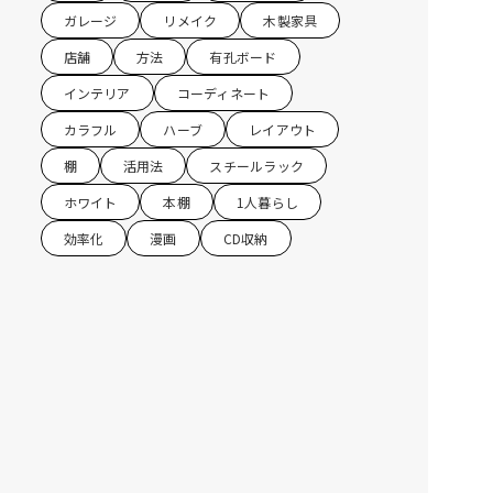
ガレージ
リメイク
木製家具
店舗
方法
有孔ボード
インテリア
コーディネート
カラフル
ハーブ
レイアウト
棚
活用法
スチールラック
ホワイト
本棚
1人暮らし
効率化
漫画
CD収納