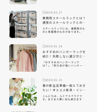
は？」「座り心地が良い座椅子を
知りたい」近年、機能性だけでな
く、インテリアに映えるデザイン
性の高い座椅子が数多く販売され
2026.02.27
ています。中でも、おしゃれで部
屋を広く見せる […]
業務用スチールラックとは？
通常のスチールラックとの違
いと選ぶポイントを解説！
スチールラックには、業務用のも
のと家庭用のものがあります。業
務用スチールラックとはどのよう
なもので、家庭用のラックとはど
のような違いがあるのでしょう
か。また、オフィスや倉庫で使用
2026.01.26
する場合、どのようなポイントに
注意して選べ […]
おすすめのハンガーラックを
紹介！失敗しない選び方とル
ミナスクラブ人気モデルを解
「おすすめのハンガーラック
説
は？」「耐久性が高いハンガーラ
ックを知りたい」「おしゃれでイ
ンテリアに合うスチールラックは
ある？」衣類収納に悩んだとき、
手軽に取り入れられるアイテムと
2026.01.23
して人気なのがハンガーラックで
す。クローゼッ […]
春の新生活準備～揃えておき
たい！オススメ家具・インテ
リア～
こんにちは、ルミナスクラブで
す。まだまだ寒い日も続きます
が、もう春は目の前です。新しい
季節になり、新しい生活を始める
人も多いのでないでしょうか。今