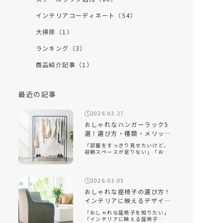
インテリアコーディネート（54）
大掃除（1）
ランキング（3）
商品紹介記事（1）
最近の記事
2026.03.27
おしゃれなハンガーラック5
選！選び方・種類・メリット
を徹底解説
「部屋をすっきり見せたいけど、
収納スペースが足りない」「おし
ゃれなハンガーラックの選び方が
知りたい」「ハンガーラックをお
しゃれに見せるコツは？」おしゃ
れなハンガーラックは、衣類を収
2026.03.05
納するだけでなく、インテリアと
して空間を […]
おしゃれな座椅子の選び方！
インテリアに映えるデザイン
と快適性を両立するコツ
「おしゃれな座椅子を知りたい」
「インテリアに映える座椅子