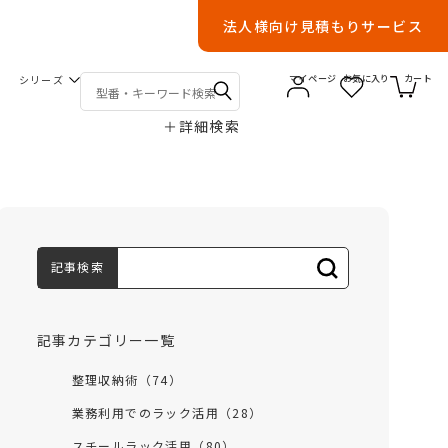
法人様向け見積もりサービス
シリーズ
マイページ
お気に入り
カート
＋
詳細検索
記事検索
記事カテゴリー一覧
整理収納術（74）
業務利用でのラック活用（28）
スチールラック活用（80）