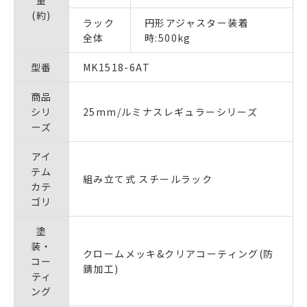
(約)
ラック
円形アジャスター装着
全体
時:500kg
型番
MK1518-6AT
商品
シリ
25mm/ルミナスレギュラーシリーズ
ーズ
アイ
テム
組み立て式 スチールラック
カテ
ゴリ
塗
装・
クロームメッキ&クリアコーティング(防
コー
錆加工)
ティ
ング