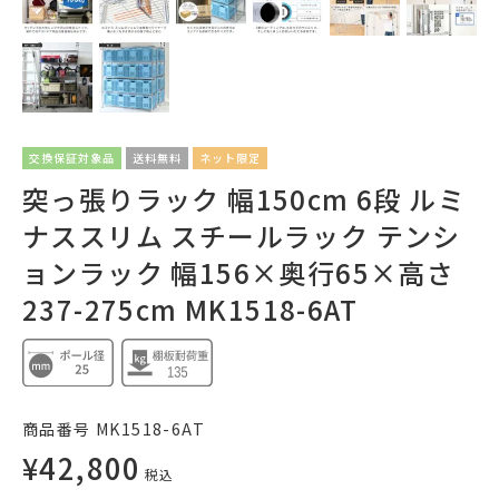
交換保証対象品
送料無料
ネット限定
突っ張りラック 幅150cm 6段 ルミ
ナススリム スチールラック テンシ
ョンラック 幅156×奥行65×高さ
237-275cm MK1518-6AT
商品番号
MK1518-6AT
¥
42,800
税込