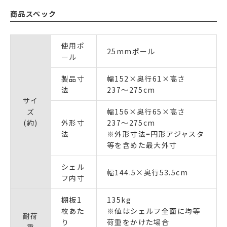
商品スペック
使用ポ
25mmポール
ール
製品寸
幅152×奥行61×高さ
法
237〜275cm
サイ
ズ
幅156×奥行65×高さ
(約)
外形寸
237〜275cm
法
※外形寸法=円形アジャスタ
等を含めた最大外寸
シェル
幅144.5×奥行53.5cm
フ内寸
棚板1
135kg
枚あた
※値はシェルフ全面に均等
耐荷
り
荷重をかけた場合
重