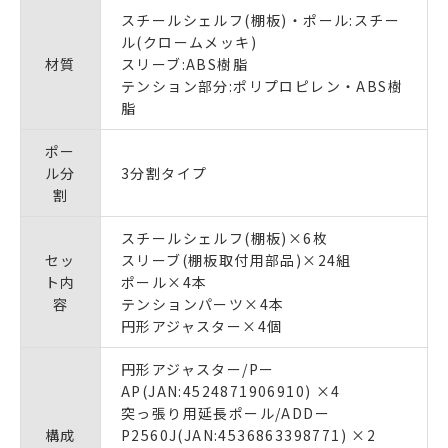
スチールシェルフ(棚板)・ポール:スチー
ル(クロームメッキ)
材質
スリーブ:ABS樹脂
テンション部分:ポリプロピレン・ABS樹
脂
ポー
ル分
3分割タイプ
割
スチールシェルフ(棚板)×6枚
セッ
スリーブ(棚板取付用部品)×24組
ト内
ポール×4本
容
テンションパーツ×4本
円形アジャスター×4個
円形アジャスター/Pー
AP(JAN:4524871906910) ×4
突っ張り用延長ポール/ADDー
構成
P2560J(JAN:4536863398771) ×2