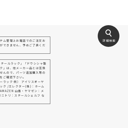
テム管理上お電話でのご注文お
詳細検索
ができません、予めご了承くだ
スチールラック」「ドウシシャ製
ク」は、他メーカー品とは互換
せんので、パーツ追加購入等の
をご確認下さい。
ーラック 例） アイリスオーヤ
ック /エレクター(株)：ホーム
AMAZEN 山善・ヤマゼン：メ
/ニトリ：スチールシェルフ な