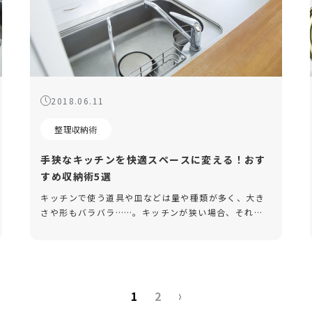
2018.06.11
整理収納術
手狭なキッチンを快適スペースに変える！おす
すめ収納術5選
キッチンで使う道具や皿などは量や種類が多く、大き
さや形もバラバラ……。キッチンが狭い場合、それら
をキレイに整理・収納するにはどうすべきか悩んでし
まいますよね。使いやすく収納されたキッチンは、手
際よく調理できるため時短につ […]
1
2