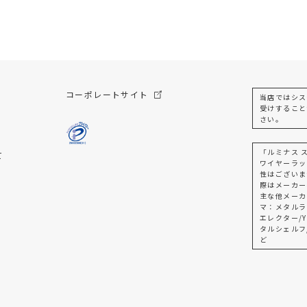
コーポレートサイト
当店ではシス
受けすること
さい。
「ルミナス 
て
ワイヤーラッ
性はございま
際はメーカー
主な他メーカ
マ：メタルラ
エレクター/Y
タルシェルフ
ど