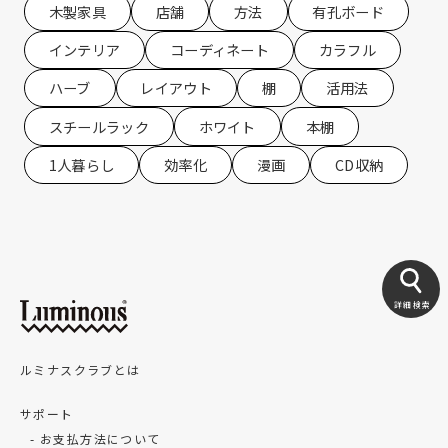
木製家具
店舗
方法
有孔ボード
インテリア
コーディネート
カラフル
ハーブ
レイアウト
棚
活用法
スチールラック
ホワイト
本棚
1人暮らし
効率化
漫画
CD収納
詳細検索
ルミナスクラブとは
サポート
お支払方法について