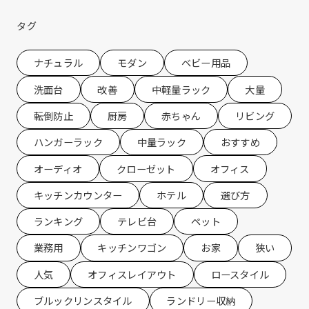
の2月に『新生活』をテーマにしたコラ
ムを配信させていただきました。 春の新
タグ
生活 […]
ナチュラル
モダン
ベビー用品
洗面台
改善
中軽量ラック
大量
転倒防止
厨房
赤ちゃん
リビング
ハンガーラック
中量ラック
おすすめ
オーディオ
クローゼット
オフィス
キッチンカウンター
ホテル
選び方
ランキング
テレビ台
ペット
業務用
キッチンワゴン
お家
狭い
人気
オフィスレイアウト
ロースタイル
ブルックリンスタイル
ランドリー収納