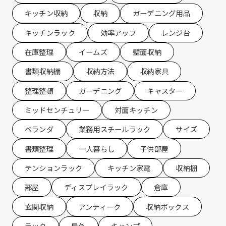
キッチン収納
収納
ガーデニング用品
キッチンラック
効率アップ
レンジ台
在庫整理
イームズ
壁面収納
書類収納棚
収納方法
収納家具
整理整頓
ガーデニング
キャスター
ミッドセンチュリー
対面キッチン
ベランダ
業務用スチールラック
サイズ
書類整理
一人暮らし
子供部屋
テンションラック
キッチン家電
収納棚
部屋
ディスプレイラック
倉庫
玄関収納
アンティーク
収納ボックス
ラック
屋外
キャンプ