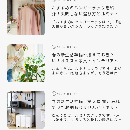
選べ […]
おすすめのハンガーラックを紹
介！失敗しない選び方とルミナス
クラブ人気モデルを解説
「おすすめのハンガーラックは？」「耐
久性が高いハンガーラックを知りたい」
「おしゃれでインテリアに合うスチール
ラックはある？」衣類収納に悩んだと
き、手軽に取り入れられるアイテムとし
て人気なのがハンガーラックです。クロ
2026.01.23
ーゼッ […]
春の新生活準備～揃えておきた
い！オススメ家具・インテリア～
こんにちは、ルミナスクラブです。まだ
まだ寒い日も続きますが、もう春は目の
前です。新しい季節になり、新しい生活
を始める人も多いのでないでしょうか。
今回は、そんな新生活の『引っ越し』を
テーマに、揃えておくと便利なオススメ
2026.01.23
の家 […]
春の新生活準備 第２弾 揃え忘れ
ていた収納ありませんか？キッチ
ン収納編
こんにちは、ルミナスクラブです。4月
も始まり、いろいろと新しい環境にな
り、新生活を始めている方もたくさんい
ると思います。ルミナスクラブでは今年