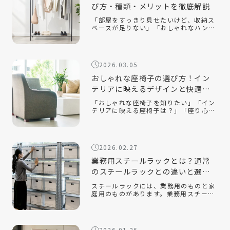
び方・種類・メリットを徹底解説
「部屋をすっきり見せたいけど、収納ス
ペースが足りない」「おしゃれなハンガ
ーラックの選び方が知りたい」「ハンガ
ーラックをおしゃれに見せるコツは？」
おしゃれなハンガーラックは、衣類を収
納するだけでなく、インテリアとして空
2026.03.05
間を […]
おしゃれな座椅子の選び方！イン
テリアに映えるデザインと快適性
を両立するコツ
「おしゃれな座椅子を知りたい」「イン
テリアに映える座椅子は？」「座り心地
が良い座椅子を知りたい」近年、機能性
だけでなく、インテリアに映えるデザイ
ン性の高い座椅子が数多く販売されてい
ます。中でも、おしゃれで部屋を広く見
2026.02.27
せる […]
業務用スチールラックとは？通常
のスチールラックとの違いと選ぶ
ポイントを解説！
スチールラックには、業務用のものと家
庭用のものがあります。業務用スチール
ラックとはどのようなもので、家庭用の
ラックとはどのような違いがあるのでし
ょうか。また、オフィスや倉庫で使用す
る場合、どのようなポイントに注意して
2026.01.26