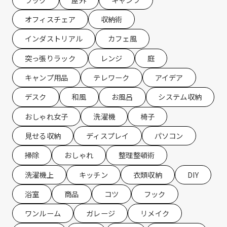
オフィスチェア
収納術
インダストリアル
カフェ風
突っ張りラック
レンジ
庭
キャンプ用品
テレワーク
アイデア
デスク
和風
お風呂
システム収納
おしゃれ女子
洗濯機
椅子
見せる収納
ディスプレイ
パソコン
掃除
おしゃれ
整理整頓術
洗濯機上
キッチン
衣類収納
DIY
浴室
商品
コツ
フック
ワンルーム
ガレージ
リメイク