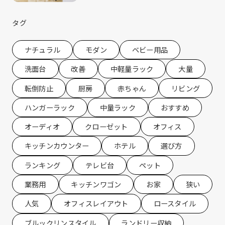
ると思います。ルミナスクラブでは今年
の2月に『新生活』をテーマにしたコラ
ムを配信させていただきました。 春の新
タグ
生活 […]
ナチュラル
モダン
ベビー用品
洗面台
改善
中軽量ラック
大量
転倒防止
厨房
赤ちゃん
リビング
ハンガーラック
中量ラック
おすすめ
オーディオ
クローゼット
オフィス
キッチンカウンター
ホテル
選び方
ランキング
テレビ台
ペット
業務用
キッチンワゴン
お家
狭い
人気
オフィスレイアウト
ロースタイル
ブルックリンスタイル
ランドリー収納