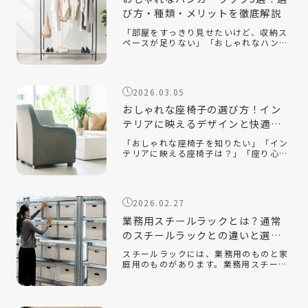
び方・種類・メリットを徹底解説
「部屋をすっきり見せたいけど、収納ス
ペースが足りない」「おしゃれなハンガ
ーラックの選び方が知りたい」「ハンガ
ーラックをおしゃれに見せるコツは？」
おしゃれなハンガーラックは、衣類を収
納するだけでなく、インテリアとして空
2026.03.05
間を […]
おしゃれな座椅子の選び方！イン
テリアに映えるデザインと快適性
を両立するコツ
「おしゃれな座椅子を知りたい」「イン
テリアに映える座椅子は？」「座り心地
が良い座椅子を知りたい」近年、機能性
だけでなく、インテリアに映えるデザイ
ン性の高い座椅子が数多く販売されてい
ます。中でも、おしゃれで部屋を広く見
2026.02.27
せる […]
業務用スチールラックとは？通常
のスチールラックとの違いと選ぶ
ポイントを解説！
スチールラックには、業務用のものと家
庭用のものがあります。業務用スチール
ラックとはどのようなもので、家庭用の
ラックとはどのような違いがあるのでし
ょうか。また、オフィスや倉庫で使用す
る場合、どのようなポイントに注意して