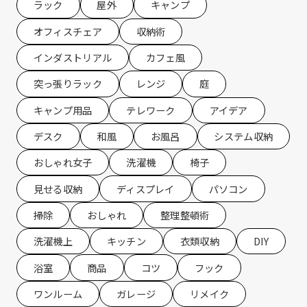
ラック
屋外
キャンプ
オフィスチェア
収納術
インダストリアル
カフェ風
突っ張りラック
レンジ
庭
キャンプ用品
テレワーク
アイデア
デスク
和風
お風呂
システム収納
おしゃれ女子
洗濯機
椅子
見せる収納
ディスプレイ
パソコン
掃除
おしゃれ
整理整頓術
洗濯機上
キッチン
衣類収納
DIY
浴室
商品
コツ
フック
ワンルーム
ガレージ
リメイク