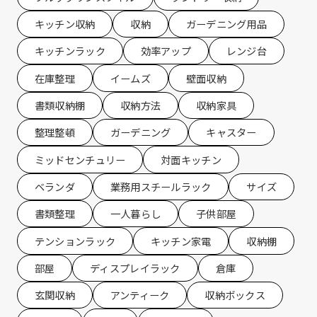
キッチン収納
収納
ガーデニング用品
キッチンラック
効率アップ
レンジ台
在庫整理
イームズ
壁面収納
書類収納棚
収納方法
収納家具
整理整頓
ガーデニング
キャスター
ミッドセンチュリー
対面キッチン
ベランダ
業務用スチールラック
サイズ
書類整理
一人暮らし
子供部屋
テンションラック
キッチン家電
収納棚
部屋
ディスプレイラック
倉庫
玄関収納
アンティーク
収納ボックス