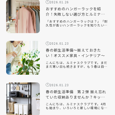
2026.01.26
選べ […]
おすすめのハンガーラックを紹
介！失敗しない選び方とルミナス
クラブ人気モデルを解説
「おすすめのハンガーラックは？」「耐
久性が高いハンガーラックを知りたい」
「おしゃれでインテリアに合うスチール
ラックはある？」衣類収納に悩んだと
き、手軽に取り入れられるアイテムとし
て人気なのがハンガーラックです。クロ
2026.01.23
ーゼッ […]
春の新生活準備～揃えておきた
い！オススメ家具・インテリア～
こんにちは、ルミナスクラブです。まだ
まだ寒い日も続きますが、もう春は目の
前です。新しい季節になり、新しい生活
を始める人も多いのでないでしょうか。
今回は、そんな新生活の『引っ越し』を
テーマに、揃えておくと便利なオススメ
2026.01.23
の家 […]
春の新生活準備 第２弾 揃え忘れ
ていた収納ありませんか？キッチ
ン収納編
こんにちは、ルミナスクラブです。4月
も始まり、いろいろと新しい環境にな
り、新生活を始めている方もたくさんい