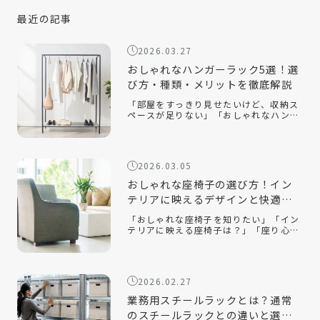
最近の記事
2026.03.27
おしゃれなハンガーラック5選！選
び方・種類・メリットを徹底解説
「部屋をすっきり見せたいけど、収納ス
ペースが足りない」「おしゃれなハンガ
ーラックの選び方が知りたい」「ハンガ
ーラックをおしゃれに見せるコツは？」
おしゃれなハンガーラックは、衣類を収
納するだけでなく、インテリアとして空
2026.03.05
間を […]
おしゃれな座椅子の選び方！イン
テリアに映えるデザインと快適性
を両立するコツ
「おしゃれな座椅子を知りたい」「イン
テリアに映える座椅子は？」「座り心地
が良い座椅子を知りたい」近年、機能性
だけでなく、インテリアに映えるデザイ
ン性の高い座椅子が数多く販売されてい
ます。中でも、おしゃれで部屋を広く見
2026.02.27
せる […]
業務用スチールラックとは？通常
のスチールラックとの違いと選ぶ