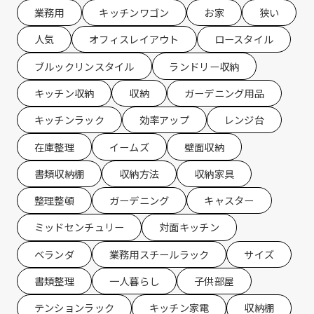
業務用
キッチンワゴン
お家
狭い
人気
オフィスレイアウト
ロースタイル
ブルックリンスタイル
ランドリー収納
キッチン収納
収納
ガーデニング用品
キッチンラック
効率アップ
レンジ台
在庫整理
イームズ
壁面収納
書類収納棚
収納方法
収納家具
整理整頓
ガーデニング
キャスター
ミッドセンチュリー
対面キッチン
ベランダ
業務用スチールラック
サイズ
書類整理
一人暮らし
子供部屋
テンションラック
キッチン家電
収納棚