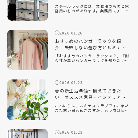
ポイントを解説！
スチールラックには、業務用のものと家
庭用のものがあります。業務用スチール
ラックとはどのようなもので、家庭用の
ラックとはどのような違いがあるのでし
ょうか。また、オフィスや倉庫で使用す
る場合、どのようなポイントに注意して
2026.01.26
選べ […]
おすすめのハンガーラックを紹
介！失敗しない選び方とルミナス
クラブ人気モデルを解説
「おすすめのハンガーラックは？」「耐
久性が高いハンガーラックを知りたい」
「おしゃれでインテリアに合うスチール
ラックはある？」衣類収納に悩んだと
き、手軽に取り入れられるアイテムとし
て人気なのがハンガーラックです。クロ
2026.01.23
ーゼッ […]
春の新生活準備～揃えておきた
い！オススメ家具・インテリア～
こんにちは、ルミナスクラブです。まだ
まだ寒い日も続きますが、もう春は目の
前です。新しい季節になり、新しい生活
を始める人も多いのでないでしょうか。
今回は、そんな新生活の『引っ越し』を
テーマに、揃えておくと便利なオススメ
2026.01.23
の家 […]