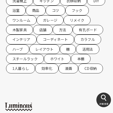
洗濯機上
キッチン
衣類収納
DIY
浴室
商品
コツ
フック
ワンルーム
ガレージ
リメイク
木製家具
店舗
方法
有孔ボード
インテリア
コーディネート
カラフル
ハーブ
レイアウト
棚
活用法
スチールラック
ホワイト
本棚
1人暮らし
効率化
漫画
CD収納
詳細検索