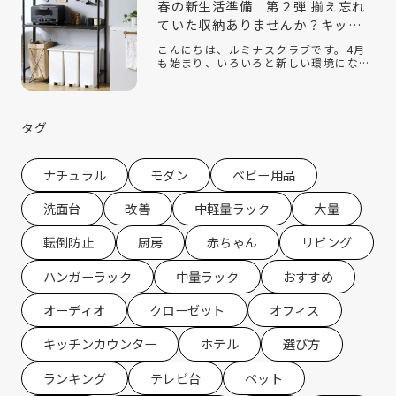
春の新生活準備 第２弾 揃え忘れ
ていた収納ありませんか？キッチ
ン収納編
こんにちは、ルミナスクラブです。4月
も始まり、いろいろと新しい環境にな
り、新生活を始めている方もたくさんい
ると思います。ルミナスクラブでは今年
の2月に『新生活』をテーマにしたコラ
ムを配信させていただきました。 春の新
タグ
生活 […]
ナチュラル
モダン
ベビー用品
洗面台
改善
中軽量ラック
大量
転倒防止
厨房
赤ちゃん
リビング
ハンガーラック
中量ラック
おすすめ
オーディオ
クローゼット
オフィス
キッチンカウンター
ホテル
選び方
ランキング
テレビ台
ペット