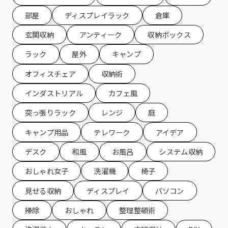
部屋
ディスプレイラック
倉庫
玄関収納
アンティーク
収納ボックス
ラック
屋外
キャンプ
オフィスチェア
収納術
インダストリアル
カフェ風
突っ張りラック
レンジ
庭
キャンプ用品
テレワーク
アイデア
デスク
和風
お風呂
システム収納
おしゃれ女子
洗濯機
椅子
見せる収納
ディスプレイ
パソコン
掃除
おしゃれ
整理整頓術