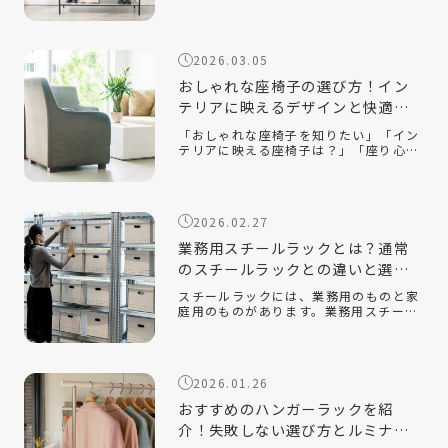
ーラックの選び方が知りたい」「ハンガ
ーラックをおしゃれに見せるコツは？」
おしゃれなハンガーラックは、衣類を収
納するだけでなく、インテリアとして空
2026.03.05
間を […]
おしゃれな座椅子の選び方！イン
テリアに映えるデザインと快適性
を両立するコツ
「おしゃれな座椅子を知りたい」「イン
テリアに映える座椅子は？」「座り心地
が良い座椅子を知りたい」近年、機能性
だけでなく、インテリアに映えるデザイ
ン性の高い座椅子が数多く販売されてい
ます。中でも、おしゃれで部屋を広く見
2026.02.27
せる […]
業務用スチールラックとは？通常
のスチールラックとの違いと選ぶ
ポイントを解説！
スチールラックには、業務用のものと家
庭用のものがあります。業務用スチール
ラックとはどのようなもので、家庭用の
ラックとはどのような違いがあるのでし
ょうか。また、オフィスや倉庫で使用す
る場合、どのようなポイントに注意して
2026.01.26
選べ […]
おすすめのハンガーラックを紹
介！失敗しない選び方とルミナス