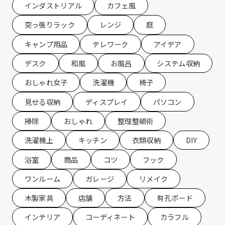
インダストリアル
カフェ風
突っ張りラック
レンジ
庭
キャンプ用品
テレワーク
アイデア
デスク
和風
お風呂
システム収納
おしゃれ女子
洗濯機
椅子
見せる収納
ディスプレイ
パソコン
掃除
おしゃれ
整理整頓術
洗濯機上
キッチン
衣類収納
DIY
浴室
商品
コツ
フック
ワンルーム
ガレージ
リメイク
木製家具
店舗
方法
有孔ボード
インテリア
コーディネート
カラフル