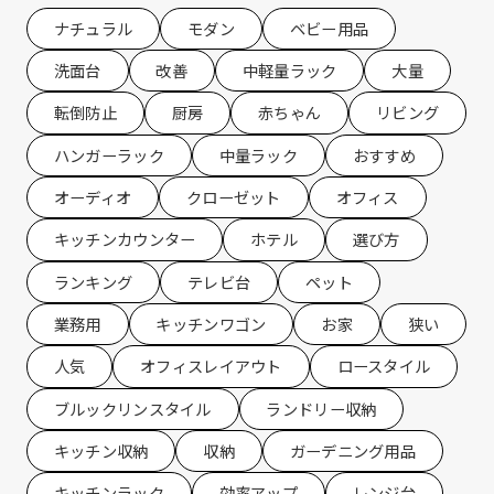
ナチュラル
モダン
ベビー用品
洗面台
改善
中軽量ラック
大量
転倒防止
厨房
赤ちゃん
リビング
ハンガーラック
中量ラック
おすすめ
オーディオ
クローゼット
オフィス
キッチンカウンター
ホテル
選び方
ランキング
テレビ台
ペット
業務用
キッチンワゴン
お家
狭い
人気
オフィスレイアウト
ロースタイル
ブルックリンスタイル
ランドリー収納
キッチン収納
収納
ガーデニング用品
キッチンラック
効率アップ
レンジ台