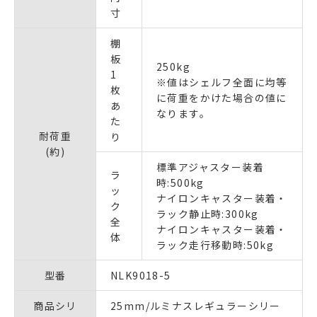
寸
棚
板
250kg
1
※値はシェルフ全面に均等
枚
に荷重をかけた場合の値に
あ
なります。
た
耐荷重
り
(約)
標準アジャスター装着
ラ
時:500kg
ッ
ナイロンキャスター装着・
ク
ラック静止時:300kg
全
ナイロンキャスター装着・
体
ラック走行移動時:50kg
型番
NLK9018-5
商品シリ
25mm/ルミナスレギュラーシリー