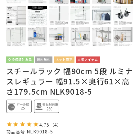
交換保証対象品
送料無料
ネット限定
人気アイテム
スチールラック 幅90cm 5段 ルミナ
スレギュラー 幅91.5×奥行61×高
さ179.5cm NLK9018-5
4.75
（
4
）
商品番号
NLK9018-5