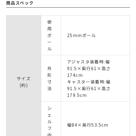
商品スペック
使
用
ポ
25mmポール
ー
ル
アジャスタ装着時:幅
外
91.5×奥行61×高さ
形
174cm
サイズ
寸
キャスター装着時:幅
(約)
法
91.5×奥行61×高さ
179.5cm
シ
ェ
ル
幅84×奥行53.5cm
フ
内