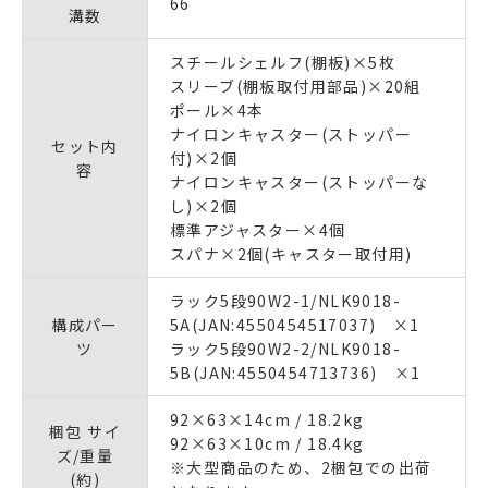
66
溝数
スチールシェルフ(棚板)×5枚
スリーブ(棚板取付用部品)×20組
ポール×4本
ナイロンキャスター(ストッパー
セット内
付)×2個
容
ナイロンキャスター(ストッパーな
し)×2個
標準アジャスター×4個
スパナ×2個(キャスター取付用)
ラック5段90W2-1/NLK9018-
構成パー
5A(JAN:4550454517037) ×1
ツ
ラック5段90W2-2/NLK9018-
5B(JAN:4550454713736) ×1
92×63×14cm / 18.2kg
梱包 サイ
92×63×10cm / 18.4kg
ズ/重量
※大型商品のため、2梱包での出荷
(約)