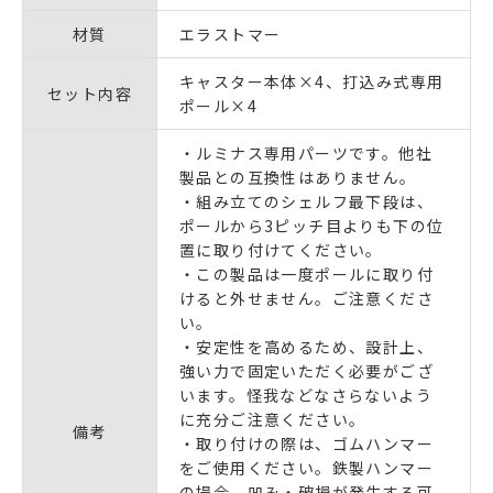
材質
エラストマー
キャスター本体×4、打込み式専用
セット内容
ポール×4
・ルミナス専用パーツです。他社
製品との互換性はありません。
・組み立てのシェルフ最下段は、
ポールから3ピッチ目よりも下の位
置に取り付けてください。
・この製品は
一度ポールに取り付
けると外せません。
ご注意くださ
い。
・安定性を高めるため、設計上、
強い力で固定いただく必要がござ
います。怪我などなさらないよう
に充分ご注意ください。
備考
・取り付けの際は、ゴムハンマー
をご使用ください。鉄製ハンマー
の場合、凹み・破損が発生する可