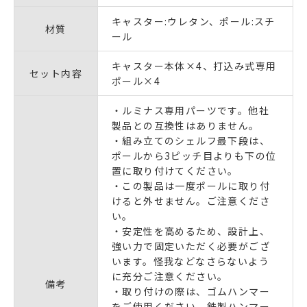
キャスター:ウレタン、ポール:スチ
材質
ール
キャスター本体×4、打込み式専用
セット内容
ポール×4
・ルミナス専用パーツです。他社
製品との互換性はありません。
・組み立てのシェルフ最下段は、
ポールから3ピッチ目よりも下の位
置に取り付けてください。
・この製品は
一度ポールに取り付
けると外せません。
ご注意くださ
い。
・安定性を高めるため、設計上、
強い力で固定いただく必要がござ
います。怪我などなさらないよう
に充分ご注意ください。
備考
・取り付けの際は、ゴムハンマー
をご使用ください。鉄製ハンマー