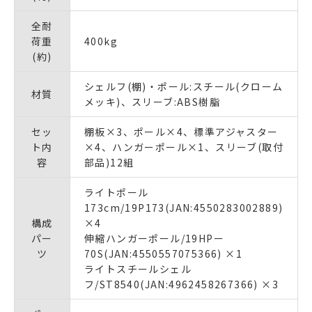
全耐
荷重
400kg
(約)
シェルフ(棚)・ポール:スチール(クローム
材質
メッキ)、スリーブ:ABS樹脂
セッ
棚板×3、ポール×4、標準アジャスター
ト内
×4、ハンガーポール×1、スリーブ(取付
容
部品)12組
ライトポール
173cm/19P173(JAN:4550283002889)
構成
×4
パー
伸縮ハンガーポール/19HPー
ツ
70S(JAN:4550557075366) ×1
ライトスチールシェル
フ/ST8540(JAN:4962458267366) ×3