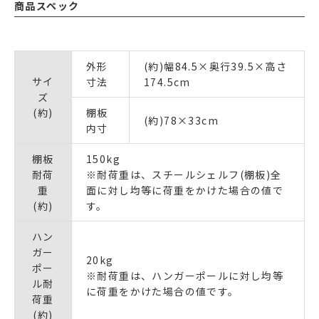
商品スペック
外形
(約)幅84.5×奥行39.5×高さ
サイ
寸法
174.5cm
ズ
(約)
棚板
(約)78×33cm
内寸
棚板
150kg
耐荷
※耐荷重は、スチールシェルフ(棚板)全
重
面に対し均等に荷重をかけた場合の値で
(約)
す。
ハン
ガー
20kg
ポー
※耐荷重は、ハンガーポールに対し均等
ル耐
に荷重をかけた場合の値です。
荷重
(約)