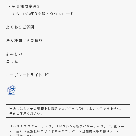
会員様限定保証
カタログWEB閲覧・ダウンロード
よくあるご質問
法人様向けお見積り
よみもの
コラム
コーポレートサイト
当店ではシステム管理上お電話でのご注文お受けすることができません、
予めご了承ください。
「ルミナス スチールラック」「ドウシシャ製ワイヤーラック」は、他メー
カー品とは互換性はございませんので、パーツ追加購入等の際はメーカー
をご確認下さい。