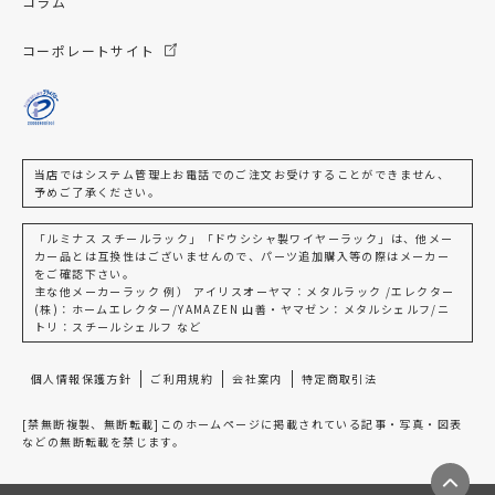
コラム
コーポレートサイト
当店ではシステム管理上お電話でのご注文お受けすることができません、
予めご了承ください。
「ルミナス スチールラック」「ドウシシャ製ワイヤーラック」は、他メー
カー品とは互換性はございませんので、パーツ追加購入等の際はメーカー
をご確認下さい。
主な他メーカーラック 例） アイリスオーヤマ：メタルラック /エレクター
(株)：ホームエレクター/YAMAZEN 山善・ヤマゼン：メタルシェルフ/ニ
トリ：スチールシェルフ など
個人情報保護方針
ご利用規約
会社案内
特定商取引法
[禁無断複製、無断転載]このホームページに掲載されている記事・写真・図表
などの無断転載を禁じます。