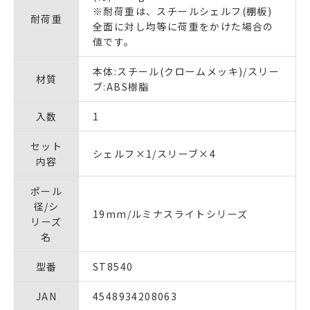
※耐荷重は、スチールシェルフ(棚板)
耐荷重
全面に対し均等に荷重をかけた場合の
値です。
本体:スチール(クロームメッキ)/スリー
材質
ブ:ABS樹脂
入数
1
セット
シェルフ×1/スリーブ×4
内容
ポール
径/シ
19mm/ルミナスライトシリーズ
リーズ
名
型番
ST8540
JAN
4548934208063