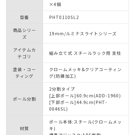
×4個
型番
PHT0110SL2
商品シリー
19mm/ルミナスライトシリーズ
ズ
アイテムカ
組み立て式 スチールラック用 支柱
テゴリ
塗装・コー
クロームメッキ&クリアコーティン
ティング
グ(防錆加工)
2分割タイプ
[上部ポール]60.9cm(ADD-1960)
ポール分割
[下部ポール]44.9cm(PHT-
0046SL)
ポール本体:スチール(クロームメッ
材質
キ)
標準アジャスタ:ABS樹脂