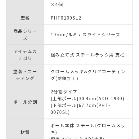
×4個
型番
PHT0100SL2
商品シリー
19mm/ルミナスライトシリーズ
ズ
アイテムカ
組み立て式 スチールラック用 支柱
テゴリ
塗装・コー
クロームメッキ&クリアコーティン
ティング
グ(防錆加工)
2分割タイプ
[上部ポール]30.4cm(ADD-1930)
ポール分割
[下部ポール]67.7cm(PHT-
0070SL)
ポール本体:スチール(クロームメッ
材質
キ)
標準アジャスタ:ABS樹脂