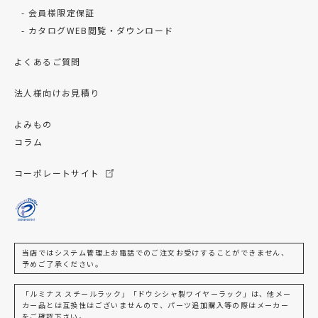
会員様限定保証
カタログWEB閲覧・ダウンロード
よくあるご質問
法人様向けお見積り
よみもの
コラム
コーポレートサイト
当店ではシステム管理上お電話でのご注文お受けすることができません、
予めご了承ください。
「ルミナス スチールラック」「ドウシシャ製ワイヤーラック」は、他メー
カー品とは互換性はございませんので、パーツ追加購入等の際はメーカー
をご確認下さい。