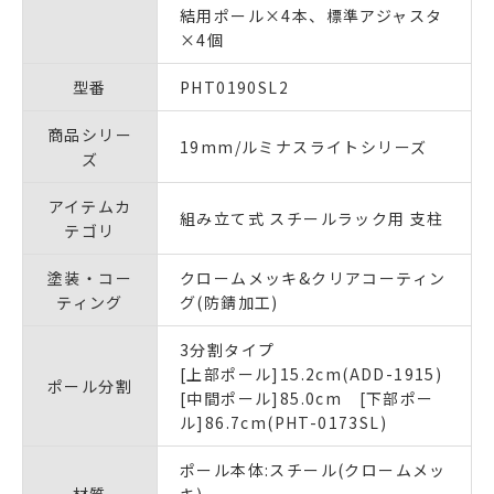
結用ポール×4本、標準アジャスタ
×4個
型番
PHT0190SL2
商品シリー
19mm/ルミナスライトシリーズ
ズ
アイテムカ
組み立て式 スチールラック用 支柱
テゴリ
塗装・コー
クロームメッキ&クリアコーティン
ティング
グ(防錆加工)
3分割タイプ
[上部ポール]15.2cm(ADD-1915)
ポール分割
[中間ポール]85.0cm [下部ポー
ル]86.7cm(PHT-0173SL)
ポール本体:スチール(クロームメッ
材質
キ)