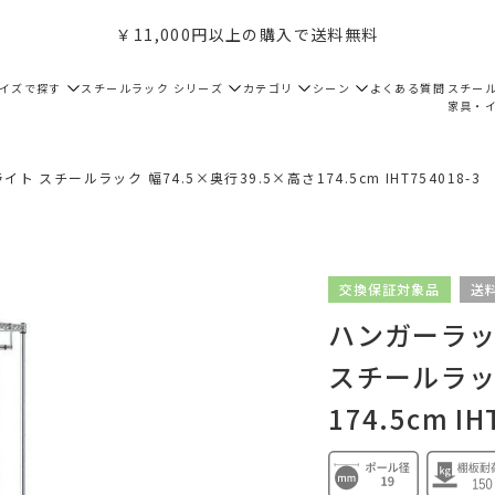
￥11,000円以上の購入で送料無料
サイズで探す
スチールラック シリーズ
カテゴリ
シーン
よくある質問
スチー
家具・
ト スチールラック 幅74.5×奥行39.5×高さ174.5cm IHT754018-3
交換保証対象品
送
ハンガーラック
スチールラック
174.5cm IH