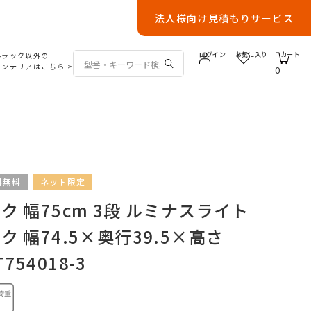
法人様向け見積もりサービス
ルラック以外の
ログイン
お気に入り
カート
インテリアはこちら
>
0
料無料
ネット限定
 幅75cm 3段 ルミナスライト
 幅74.5×奥行39.5×高さ
T754018-3