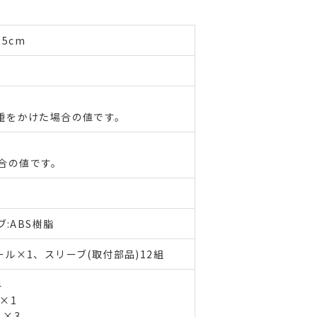
.5cm
重をかけた場合の値です。
合の値です。
:ABS樹脂
ル×1、スリーブ(取付部品)12組
4
 ×1
 ×3