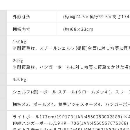
外形寸法
(約)幅74.5×奥行39.5×高さ174
棚板内寸
(約)68×33cm
150kg
※耐荷重は、スチールシェルフ(棚板)全面に対し均等に荷
20kg
※耐荷重は、ハンガーポールに対し均等に荷重をかけた場
400kg
シェルフ(棚)・ポール:スチール(クロームメッキ)、スリーブ
棚板×3、ポール×4、標準アジャスター×4、ハンガーポー
ライトポール173cm/19P173(JAN:4550283002889) ×
伸縮ハンガーポール/19HPー70S(JAN:4550557075366)
ライトスチールシェルフ/ST7540(JAN:4962458267342)