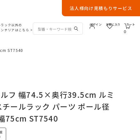
法人様向け見積もりサービス
ルラック以外の
ログイン
お気に入り
カート
インテリアはこちら
>
0
m ST7540
フ 幅74.5×奥行39.5cm ルミ
スチールラック パーツ ポール径
幅75cm ST7540