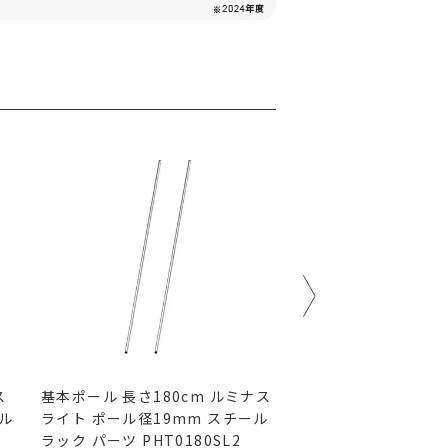
ス
基本ポール 長さ180cm ルミナス
延長用ポール ルミナ
ール
ライト ポール径19mm スチール
ール径19mm スチー
ラック パーツ PHT0180SL2
ーツ ADD-19