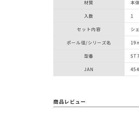
材質
本体
入数
1
セット内容
シ
ポール径/シリーズ名
1
型番
ST
JAN
45
商品レビュー