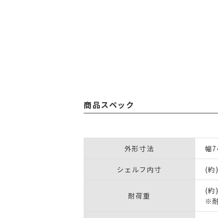
商品スペック
外形寸法
幅7
シェルフ内寸
(約
(約
耐荷重
※