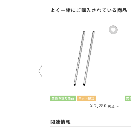
よく一緒にご購入されている商品
送料無料
ネット限定
交換保証対象品
ネット限定
交
¥
5,880
¥
2,280
税込
〜
税込
〜
関連情報