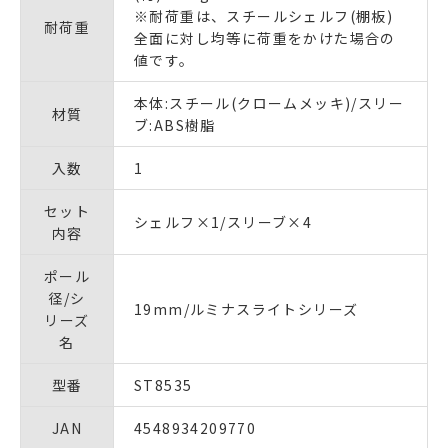
※耐荷重は、スチールシェルフ(棚板)
耐荷重
全面に対し均等に荷重をかけた場合の
値です。
本体:スチール(クロームメッキ)/スリー
材質
ブ:ABS樹脂
入数
1
セット
シェルフ×1/スリーブ×4
内容
ポール
径/シ
19mm/ルミナスライトシリーズ
リーズ
名
型番
ST8535
JAN
4548934209770