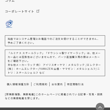
コラム
コーポレートサイト
当店ではシステム管理上お電話でのご注文お受けすることができません、
予めご了承ください。
「ルミナス スチールラック」「ドウシシャ製ワイヤーラック」は、他メー
カー品とは互換性はございませんので、パーツ追加購入等の際はメーカー
をご確認下さい。
主な他メーカーラック 例） アイリスオーヤマ：メタルラック /エレクター
(株)：ホームエレクター/YAMAZEN 山善・ヤマゼン：メタルシェルフ/ニ
トリ：スチールシェルフ など
個人情報保護方針
ご利用規約
会社案内
特定商取引法
[禁無断複製、無断転載]このホームページに掲載されている記事・写真・図表
などの無断転載を禁じます。