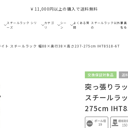
￥11,000円以上の購入で送料無料
で
スチールラック シリ
カテゴ
シー
よくある質
スチールラック以外
家具
ーズ
リ
ン
問
の
ちら
ト スチールラック 幅88×奥行38×高さ237-275cm IHT8518-6T
交換保証対象品
送
突っ張りラック
スチールラック
275cm IHT8