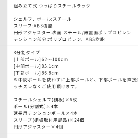
組み立て式 つっぱりスチールラック
シェルフ、ポール:スチール
スリーブ:ABS樹脂
円形アジャスター:表面 スチール/設置面ポリプロピレン
テンション部分:ポリプロピレン、ABS樹脂
3分割タイプ
[上部ポール]62〜100cm
[中間ポール]85.1cm
[下部ポール]86.8cm
※中間ポールを使わずに上部ポールと、下部ポールを直接
ッチズレなくご使用頂けます。
スチールシェルフ(棚板)×6枚
ポール(分割式)×4本
延長用テンションポール×4本
スリーブ(棚板取付用部品)×24個
円形アジャスター×4個