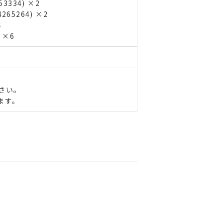
3334) ×2
65264) ×2
4
 ×6
さい。
ます。