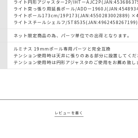
ライト円形アジャスター2P/IHTーAJC2P(JAN:453686375
ライト突っ張り用延長ポール/ADDー1960J(JAN:45489342
ライトポール173cm/19P173(JAN:4550283002889) ×
ライトスチールシェルフ/ST8535(JAN:4962458267199)
ネット限定商品の為、パーツ単位での出荷となります。
ルミナス 19mmポール専用パーツと完全互換
テンション使用時は天井に張りのある部分に設置してくだ
テンション使用時は円形アジャスタのご使用をお薦め致し
レビューを書く