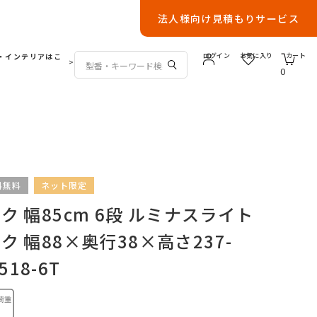
法人様向け見積もりサービス
・インテリアはこ
ログイン
お気に入り
カート
>
0
料無料
ネット限定
 幅85cm 6段 ルミナスライト
 幅88×奥行38×高さ237-
518-6T