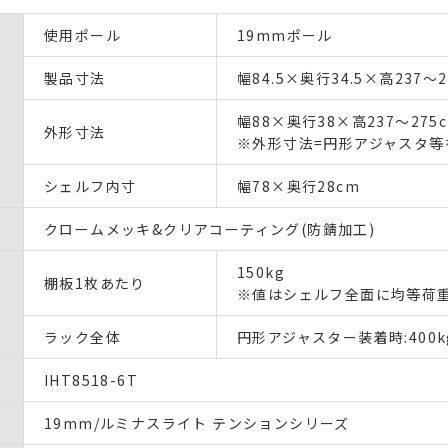
使用ポール
19mmポール
製品寸法
幅84.5×奥行34.5×高237〜2
幅88×奥行38×高237〜275
外形寸法
※外形寸法=円形アジャスタ等
シェルフ内寸
幅78×奥行28cm
クロームメッキ&クリアコーティング(防錆加工)
150kg
棚板1枚あたり
※値はシェルフ全面に均等荷
ラック全体
円形アジャスター装着時:400k
IHT8518-6T
19mm/ルミナスライト テンションシリーズ