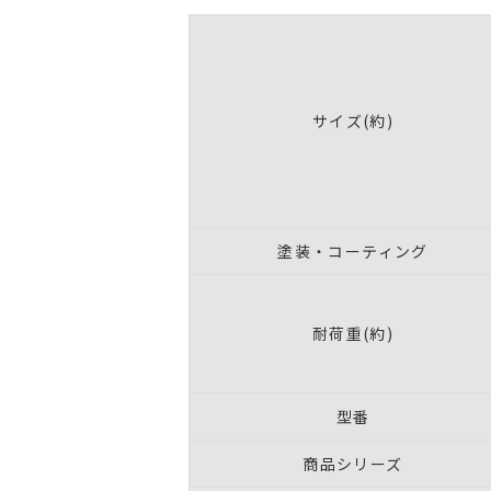
サイズ(約)
塗装・コーティング
耐荷重(約)
型番
商品シリーズ