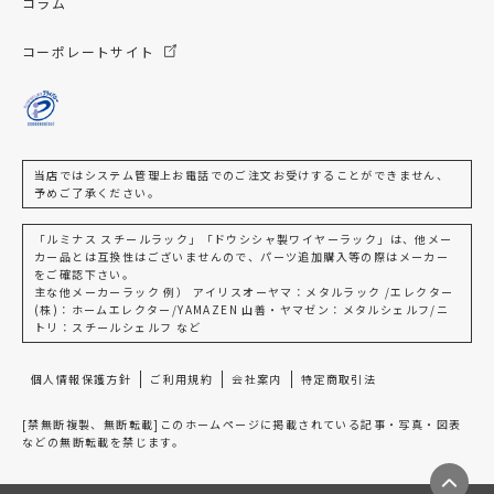
コラム
コーポレートサイト
当店ではシステム管理上お電話でのご注文お受けすることができません、
予めご了承ください。
「ルミナス スチールラック」「ドウシシャ製ワイヤーラック」は、他メー
カー品とは互換性はございませんので、パーツ追加購入等の際はメーカー
をご確認下さい。
主な他メーカーラック 例） アイリスオーヤマ：メタルラック /エレクター
(株)：ホームエレクター/YAMAZEN 山善・ヤマゼン：メタルシェルフ/ニ
トリ：スチールシェルフ など
個人情報保護方針
ご利用規約
会社案内
特定商取引法
[禁無断複製、無断転載]このホームページに掲載されている記事・写真・図表
などの無断転載を禁じます。