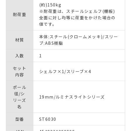
(約)150kg
※耐荷重は、スチールシェルフ(棚板)
耐荷重
全面に対し均等に荷重をかけた場合の
値です。
本体:スチール(クロームメッキ)/スリー
材質
ブ:ABS樹脂
入数
1
セット
シェルフ×1/スリーブ×4
内容
ポール
径/シ
19mm/ルミナスライトシリーズ
リーズ
名
型番
ST6030