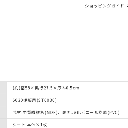
ショッピングガイド
(約)幅58×奥行27.5×厚み0.5cm
6030棚板用(ST6030)
芯材:中質繊維板(MDF)、表面:塩化ビニール樹脂(PVC)
シート 本体×1枚