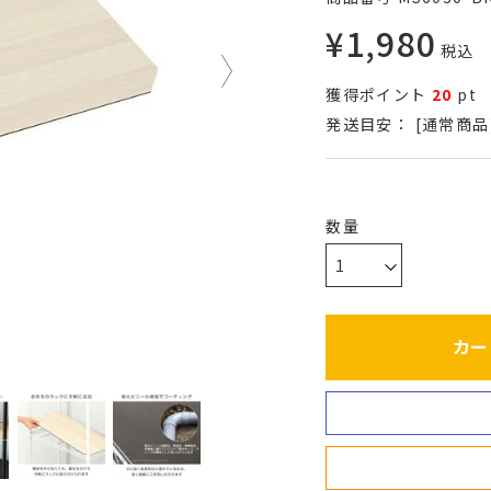
¥
1,980
税込
獲得ポイント
20
pt
発送目安：
[通常商品
カー