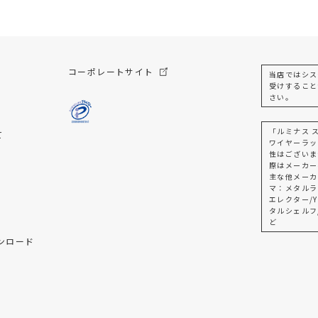
コーポレートサイト
当店ではシス
受けすること
さい。
「ルミナス 
て
ワイヤーラッ
性はございま
際はメーカー
主な他メーカ
マ：メタルラ
エレクター/Y
タルシェルフ
ど
ンロード