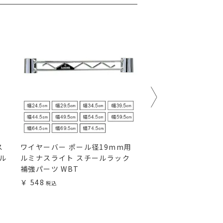
ス
ワイヤーバー ポール径19mm用
ゴムキャスター ルミ
ール
ルミナスライト スチールラック
ルラック ポール径1
補強パーツ WBT
ツ CT-GL50 CT-GN
548
1,180