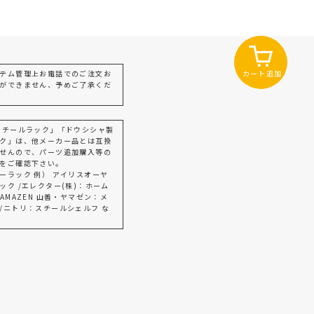
カート追加
テム管理上お電話でのご注文お
ができません、予めご了承くだ
スチールラック」「ドウシシャ製
ク」は、他メーカー品とは互換
せんので、パーツ追加購入等の
をご確認下さい。
ーラック 例） アイリスオーヤ
ック /エレクター(株)：ホーム
AMAZEN 山善・ヤマゼン：メ
/ニトリ：スチールシェルフ な