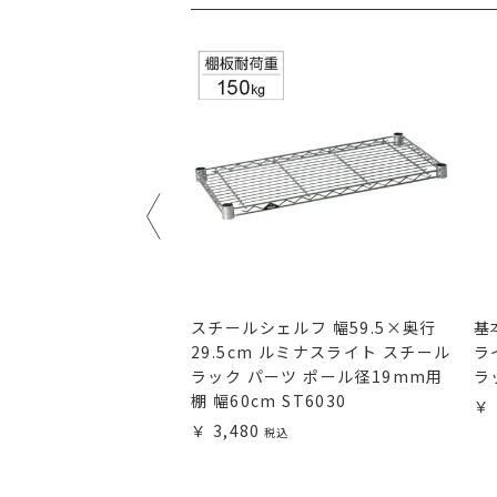
長さ60cm ルミナス
スチールシェルフ 幅59.5×奥行
基
ル径19mm スチール
29.5cm ルミナスライト スチール
ラ
 PHT-0060SL
ラック パーツ ポール径19mm用
ラ
棚 幅60cm ST6030
3,480