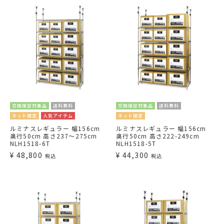
交換保証対象品
送料無料
交換保証対象品
送料無料
ネット限定
人気アイテム
ネット限定
ルミナスレギュラー 幅156cm
ルミナスレギュラー 幅156cm
奥行50cm 高さ237～275cm
奥行50cm 高さ222-249cm
NLH1518-6T
NLH1518-5T
¥
48,800
¥
44,300
税込
税込