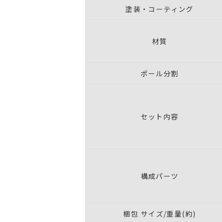
塗装・コーティング
材質
ポール分割
セット内容
構成パーツ
梱包 サイズ/重量(約)