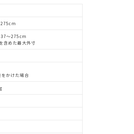
275cm
37～275cm
を含めた最大外寸
重をかけた場合
g