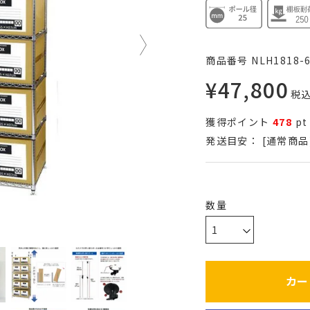
商品番号
NLH1818-
¥
47,800
税
獲得ポイント
478
pt
発送目安：
[通常商品
カー