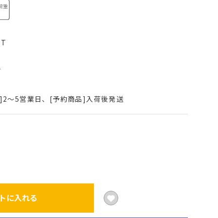
6T
込
]2～5営業日、[予約商品]入荷後発送
トに入れる