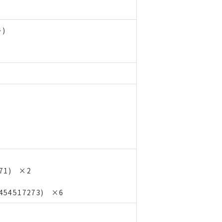
)
71) ×2
54517273) ×6