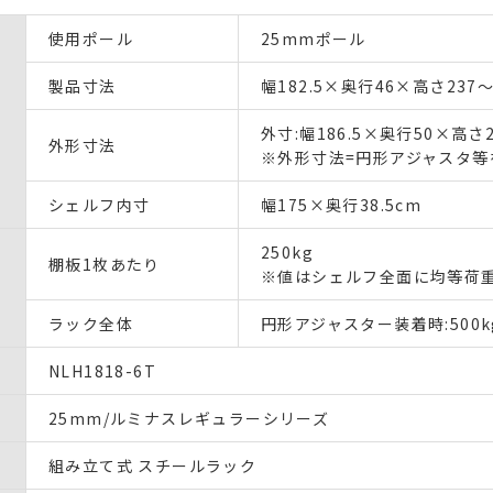
使用ポール
25mmポール
製品寸法
幅182.5×奥行46×高さ237～
外寸:幅186.5×奥行50×高さ2
外形寸法
※外形寸法=円形アジャスタ等
シェルフ内寸
幅175×奥行38.5cm
250kg
棚板1枚あたり
※値はシェルフ全面に均等荷
ラック全体
円形アジャスター装着時:500k
NLH1818-6T
25mm/ルミナスレギュラーシリーズ
組み立て式 スチールラック