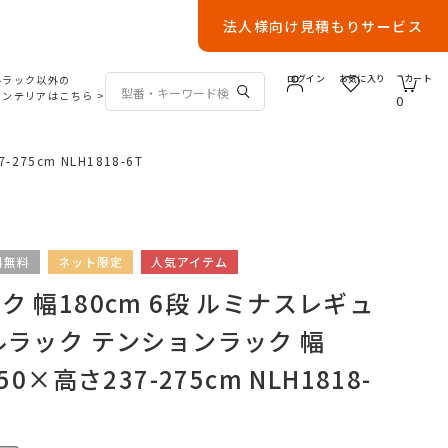
法人様向け見積もりサービス
ルラック以外の
ログイン
お気に入り
カート
インテリアはこちら
>
0
5cm NLH1818-6T
料無料
ネット限定
人気アイテム
 幅180cm 6段 ルミナスレギュ
ルラック テンションラック 幅
50×高さ237-275cm NLH1818-