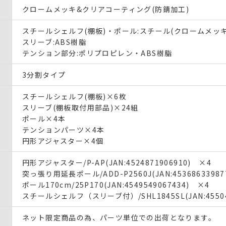
クロームメッキ&クリアコーティング(防錆加工)
スチールシェルフ(棚板)・ポール:スチール(クロームメッキ
スリーブ:ABS樹脂
テンション部分:ポリプロピレン・ABS樹脂
3分割タイプ
スチールシェルフ(棚板)×6枚
スリーブ(棚板取付用部品)×24組
ポール×4本
テンションパーツ×4本
円形アジャスター×4個
円形アジャスター/P-AP(JAN:4524871906910) ×4
突っ張り用延長ポール/ADD-P2560J(JAN:45368633987
ポール170cm/25P170(JAN:4549549067434) ×4
スチールシェルフ（スリーブ付）/SHL1845SL(JAN:45504
ネット限定商品の為、パーツ単位での出荷となります。