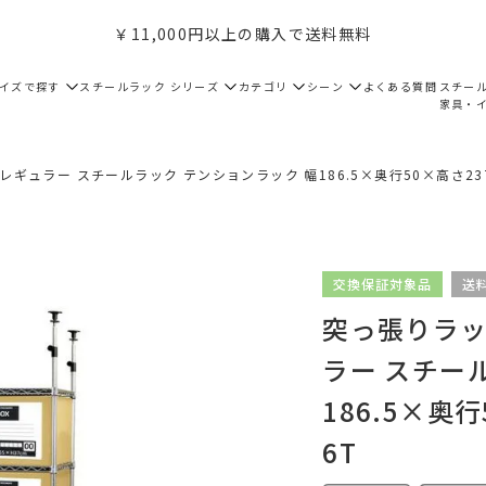
￥11,000円以上の購入で送料無料
サイズで探す
スチールラック シリーズ
カテゴリ
シーン
よくある質問
スチー
家具・
レギュラー スチールラック テンションラック 幅186.5×奥行50×高さ237-27
交換保証対象品
送
突っ張りラック
ラー スチー
186.5×奥行
6T