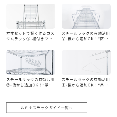
本体セットで賢く作るカス
スチールラックの有効活用
タムラック①-棚付きワー
③-後から追加OK！“区切
ドローブ収納
る”収納パーツ
スチールラックの有効活用
スチールラックの有効活用
②-後から追加OK！“浮か
①-後から追加OK！“吊る
せる”収納パーツ
す”収納パーツ
ルミナスラックガイド一覧へ