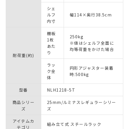
シェ
ルフ
幅114×奥行38.5cm
内寸
棚板
250kg
1枚
※値はシェルフ全面に
あた
均等荷重をかけた場合
り
耐荷重(約)
ラッ
円形アジャスター装着
ク全
時:500kg
体
型番
NLH1218-5T
商品シリー
25mm/ルミナスレギュラーシリー
ズ
ズ
アイテムカ
組み立て式 スチールラック
テゴリ