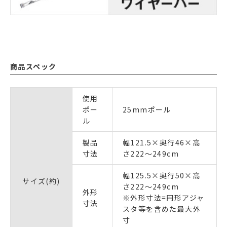
商品スペック
使用
ポー
25mmポール
ル
製品
幅121.5×奥行46×高
寸法
さ222～249cm
幅125.5×奥行50×高
サイズ(約)
さ222～249cm
外形
※外形寸法=円形アジャ
寸法
スタ等を含めた最大外
寸