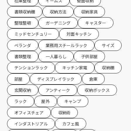
在庫整理
イームズ
壁面収納
書類収納棚
収納方法
収納家具
整理整頓
ガーデニング
キャスター
ミッドセンチュリー
対面キッチン
ベランダ
業務用スチールラック
サイズ
書類整理
一人暮らし
子供部屋
テンションラック
キッチン家電
収納棚
部屋
ディスプレイラック
倉庫
玄関収納
アンティーク
収納ボックス
ラック
屋外
キャンプ
オフィスチェア
収納術
インダストリアル
カフェ風