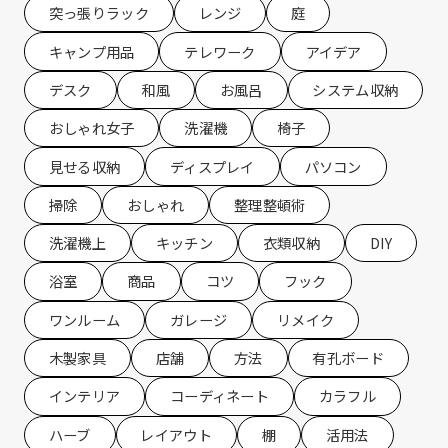
突っ張りラック
レンジ
庭
キャンプ用品
テレワーク
アイデア
デスク
和風
お風呂
システム収納
おしゃれ女子
洗濯機
椅子
見せる収納
ディスプレイ
パソコン
掃除
おしゃれ
整理整頓術
洗濯機上
キッチン
衣類収納
DIY
浴室
商品
コツ
フック
ワンルーム
ガレージ
リメイク
木製家具
店舗
方法
有孔ボード
インテリア
コーディネート
カラフル
ハーブ
レイアウト
棚
活用法