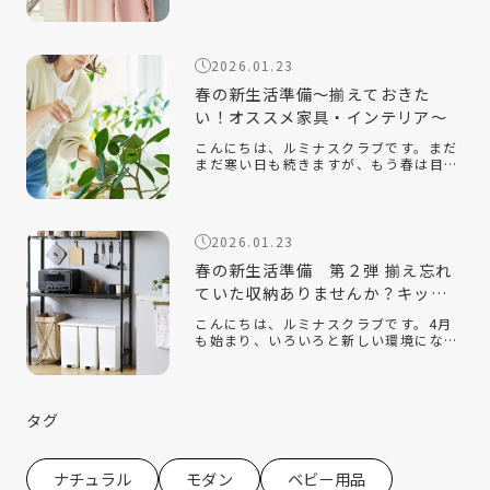
「おしゃれでインテリアに合うスチール
ラックはある？」衣類収納に悩んだと
き、手軽に取り入れられるアイテムとし
て人気なのがハンガーラックです。クロ
2026.01.23
ーゼッ […]
春の新生活準備～揃えておきた
い！オススメ家具・インテリア～
こんにちは、ルミナスクラブです。まだ
まだ寒い日も続きますが、もう春は目の
前です。新しい季節になり、新しい生活
を始める人も多いのでないでしょうか。
今回は、そんな新生活の『引っ越し』を
テーマに、揃えておくと便利なオススメ
2026.01.23
の家 […]
春の新生活準備 第２弾 揃え忘れ
ていた収納ありませんか？キッチ
ン収納編
こんにちは、ルミナスクラブです。4月
も始まり、いろいろと新しい環境にな
り、新生活を始めている方もたくさんい
ると思います。ルミナスクラブでは今年
の2月に『新生活』をテーマにしたコラ
ムを配信させていただきました。 春の新
タグ
生活 […]
ナチュラル
モダン
ベビー用品