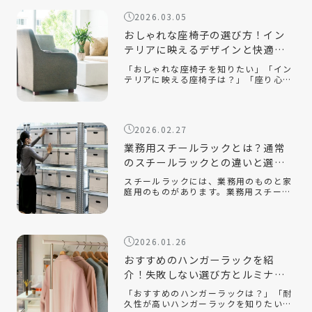
納するだけでなく、インテリアとして空
2026.03.05
間を […]
おしゃれな座椅子の選び方！イン
テリアに映えるデザインと快適性
を両立するコツ
「おしゃれな座椅子を知りたい」「イン
テリアに映える座椅子は？」「座り心地
が良い座椅子を知りたい」近年、機能性
だけでなく、インテリアに映えるデザイ
ン性の高い座椅子が数多く販売されてい
ます。中でも、おしゃれで部屋を広く見
2026.02.27
せる […]
業務用スチールラックとは？通常
のスチールラックとの違いと選ぶ
ポイントを解説！
スチールラックには、業務用のものと家
庭用のものがあります。業務用スチール
ラックとはどのようなもので、家庭用の
ラックとはどのような違いがあるのでし
ょうか。また、オフィスや倉庫で使用す
る場合、どのようなポイントに注意して
2026.01.26
選べ […]
おすすめのハンガーラックを紹
介！失敗しない選び方とルミナス
クラブ人気モデルを解説
「おすすめのハンガーラックは？」「耐
久性が高いハンガーラックを知りたい」