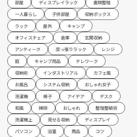
部屋
ディスプレイラック
書類整理
一人暮らし
子供部屋
収納ボックス
ラック
屋外
キャンプ
オフィスチェア
倉庫
玄関収納
アンティーク
突っ張りラック
レンジ
庭
キャンプ用品
テレワーク
収納術
インダストリアル
カフェ風
お風呂
システム収納
おしゃれ女子
洗濯機
椅子
アイデア
デスク
和風
掃除
おしゃれ
整理整頓術
洗濯機上
見せる収納
ディスプレイ
パソコン
浴室
商品
コツ