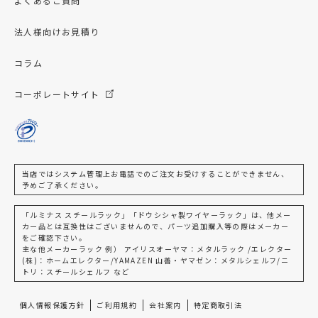
よくあるご質問
法人様向けお見積り
コラム
コーポレートサイト
当店ではシステム管理上お電話でのご注文お受けすることができません、
予めご了承ください。
「ルミナス スチールラック」「ドウシシャ製ワイヤーラック」は、他メー
カー品とは互換性はございませんので、パーツ追加購入等の際はメーカー
をご確認下さい。
主な他メーカーラック 例） アイリスオーヤマ：メタルラック /エレクター
(株)：ホームエレクター/YAMAZEN 山善・ヤマゼン：メタルシェルフ/ニ
トリ：スチールシェルフ など
個人情報保護方針
ご利用規約
会社案内
特定商取引法