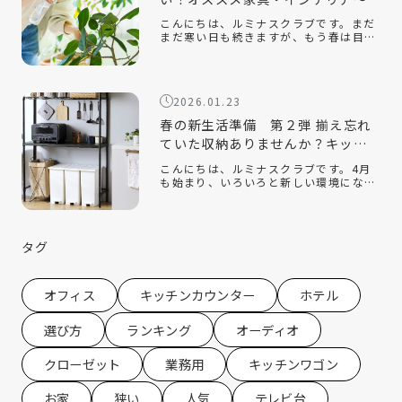
こんにちは、ルミナスクラブです。まだ
まだ寒い日も続きますが、もう春は目の
前です。新しい季節になり、新しい生活
を始める人も多いのでないでしょうか。
今回は、そんな新生活の『引っ越し』を
テーマに、揃えておくと便利なオススメ
2026.01.23
の家 […]
春の新生活準備 第２弾 揃え忘れ
ていた収納ありませんか？キッチ
ン収納編
こんにちは、ルミナスクラブです。4月
も始まり、いろいろと新しい環境にな
り、新生活を始めている方もたくさんい
ると思います。ルミナスクラブでは今年
の2月に『新生活』をテーマにしたコラ
ムを配信させていただきました。 春の新
タグ
生活 […]
オフィス
キッチンカウンター
ホテル
選び方
ランキング
オーディオ
クローゼット
業務用
キッチンワゴン
お家
狭い
人気
テレビ台