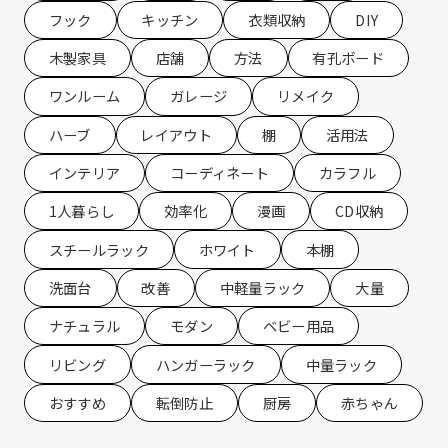
フック
キッチン
衣類収納
DIY
木製家具
店舗
方法
有孔ボード
ワンルーム
ガレージ
リメイク
ハーブ
レイアウト
棚
活用法
インテリア
コーディネート
カラフル
1人暮らし
効率化
漫画
CD収納
スチールラック
ホワイト
本棚
洗面台
改善
中軽量ラック
大量
ナチュラル
モダン
ベビー用品
リビング
ハンガーラック
中量ラック
おすすめ
転倒防止
厨房
赤ちゃん