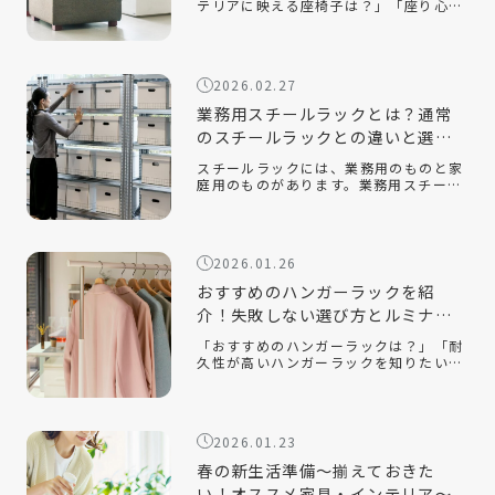
テリアに映える座椅子は？」「座り心地
が良い座椅子を知りたい」近年、機能性
だけでなく、インテリアに映えるデザイ
ン性の高い座椅子が数多く販売されてい
ます。中でも、おしゃれで部屋を広く見
2026.02.27
せる […]
業務用スチールラックとは？通常
のスチールラックとの違いと選ぶ
ポイントを解説！
スチールラックには、業務用のものと家
庭用のものがあります。業務用スチール
ラックとはどのようなもので、家庭用の
ラックとはどのような違いがあるのでし
ょうか。また、オフィスや倉庫で使用す
る場合、どのようなポイントに注意して
2026.01.26
選べ […]
おすすめのハンガーラックを紹
介！失敗しない選び方とルミナス
クラブ人気モデルを解説
「おすすめのハンガーラックは？」「耐
久性が高いハンガーラックを知りたい」
「おしゃれでインテリアに合うスチール
ラックはある？」衣類収納に悩んだと
き、手軽に取り入れられるアイテムとし
て人気なのがハンガーラックです。クロ
2026.01.23
ーゼッ […]
春の新生活準備～揃えておきた
い！オススメ家具・インテリア～