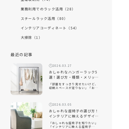
業務利用でのラック活用（28）
スチールラック活用（80）
インテリアコーディネート（54）
大掃除（1）
最近の記事
2026.03.27
おしゃれなハンガーラック5
選！選び方・種類・メリット
を徹底解説
「部屋をすっきり見せたいけど、
収納スペースが足りない」「おし
ゃれなハンガーラックの選び方が
知りたい」「ハンガーラックをお
しゃれに見せるコツは？」おしゃ
れなハンガーラックは、衣類を収
2026.03.05
納するだけでなく、インテリアと
して空間を […]
おしゃれな座椅子の選び方！
インテリアに映えるデザイン
と快適性を両立するコツ
「おしゃれな座椅子を知りたい」
「インテリアに映える座椅子