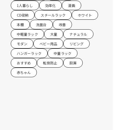
1人暮らし
効率化
漫画
CD収納
スチールラック
ホワイト
本棚
洗面台
改善
中軽量ラック
大量
ナチュラル
モダン
ベビー用品
リビング
ハンガーラック
中量ラック
おすすめ
転倒防止
厨房
赤ちゃん