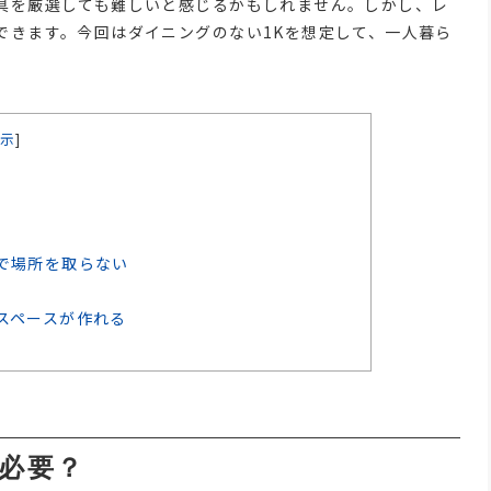
具を厳選しても難しいと感じるかもしれません。しかし、レ
できます。今回はダイニングのない1Kを想定して、一人暮ら
。
示
]
で場所を取らない
スペースが作れる
は必要？