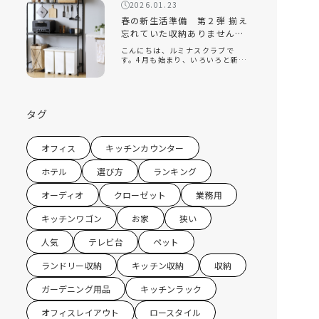
回は、そんな新生活の『引っ越
2026.01.23
し』をテーマに、揃えておくと便
利なオススメの家 […]
春の新生活準備 第２弾 揃え
忘れていた収納ありません
か？キッチン収納編
こんにちは、ルミナスクラブで
す。4月も始まり、いろいろと新し
い環境になり、新生活を始めてい
る方もたくさんいると思います。
ルミナスクラブでは今年の2月に
『新生活』をテーマにしたコラム
を配信させていただきました。 春
タグ
の新生活 […]
オフィス
キッチンカウンター
ホテル
選び方
ランキング
オーディオ
クローゼット
業務用
キッチンワゴン
お家
狭い
人気
テレビ台
ペット
ランドリー収納
キッチン収納
収納
ガーデニング用品
キッチンラック
オフィスレイアウト
ロースタイル