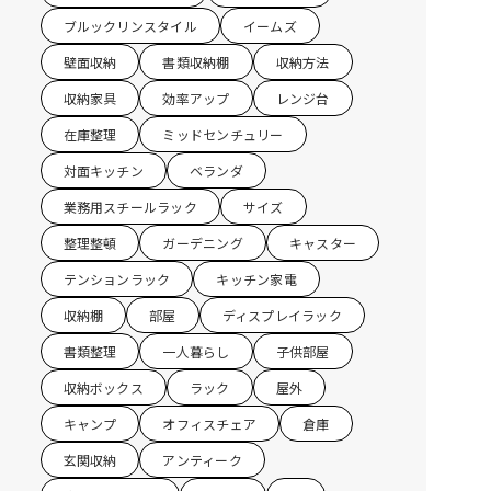
ブルックリンスタイル
イームズ
壁面収納
書類収納棚
収納方法
収納家具
効率アップ
レンジ台
在庫整理
ミッドセンチュリー
対面キッチン
ベランダ
業務用スチールラック
サイズ
整理整頓
ガーデニング
キャスター
テンションラック
キッチン家電
収納棚
部屋
ディスプレイラック
書類整理
一人暮らし
子供部屋
収納ボックス
ラック
屋外
キャンプ
オフィスチェア
倉庫
玄関収納
アンティーク