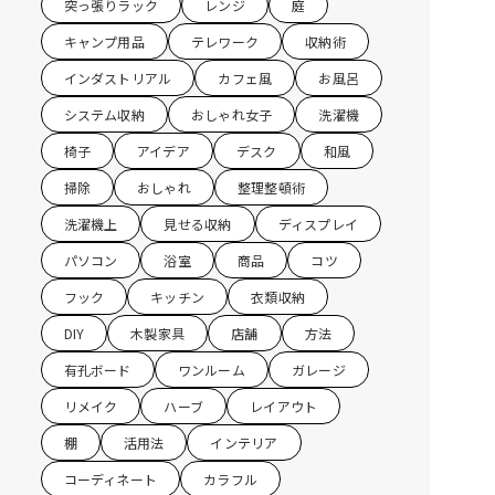
突っ張りラック
レンジ
庭
キャンプ用品
テレワーク
収納術
インダストリアル
カフェ風
お風呂
システム収納
おしゃれ女子
洗濯機
椅子
アイデア
デスク
和風
掃除
おしゃれ
整理整頓術
洗濯機上
見せる収納
ディスプレイ
パソコン
浴室
商品
コツ
フック
キッチン
衣類収納
DIY
木製家具
店舗
方法
有孔ボード
ワンルーム
ガレージ
リメイク
ハーブ
レイアウト
棚
活用法
インテリア
コーディネート
カラフル