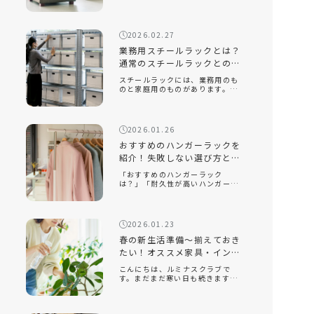
は？」「座り心地が良い座椅子を
知りたい」近年、機能性だけでな
く、インテリアに映えるデザイン
性の高い座椅子が数多く販売され
2026.02.27
ています。中でも、おしゃれで部
屋を広く見せる […]
業務用スチールラックとは？
通常のスチールラックとの違
いと選ぶポイントを解説！
スチールラックには、業務用のも
のと家庭用のものがあります。業
務用スチールラックとはどのよう
なもので、家庭用のラックとはど
のような違いがあるのでしょう
か。また、オフィスや倉庫で使用
2026.01.26
する場合、どのようなポイントに
注意して選べ […]
おすすめのハンガーラックを
紹介！失敗しない選び方とル
ミナスクラブ人気モデルを解
「おすすめのハンガーラック
説
は？」「耐久性が高いハンガーラ
ックを知りたい」「おしゃれでイ
ンテリアに合うスチールラックは
ある？」衣類収納に悩んだとき、
手軽に取り入れられるアイテムと
2026.01.23
して人気なのがハンガーラックで
す。クローゼッ […]
春の新生活準備～揃えておき
たい！オススメ家具・インテ
リア～
こんにちは、ルミナスクラブで
す。まだまだ寒い日も続きます
が、もう春は目の前です。新しい
季節になり、新しい生活を始める
人も多いのでないでしょうか。今