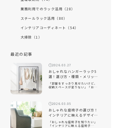
業務利用でのラック活用（28）
スチールラック活用（80）
インテリアコーディネート（54）
大掃除（1）
最近の記事
2026.03.27
おしゃれなハンガーラック5
選！選び方・種類・メリット
を徹底解説
「部屋をすっきり見せたいけど、
収納スペースが足りない」「おし
ゃれなハンガーラックの選び方が
知りたい」「ハンガーラックをお
しゃれに見せるコツは？」おしゃ
れなハンガーラックは、衣類を収
2026.03.05
納するだけでなく、インテリアと
して空間を […]
おしゃれな座椅子の選び方！
インテリアに映えるデザイン
と快適性を両立するコツ
「おしゃれな座椅子を知りたい」
「インテリアに映える座椅子