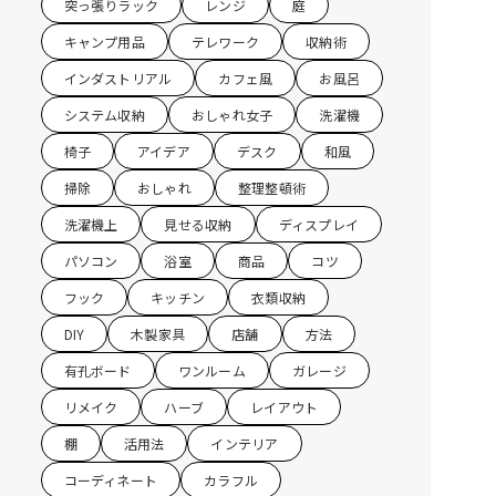
突っ張りラック
レンジ
庭
キャンプ用品
テレワーク
収納術
インダストリアル
カフェ風
お風呂
システム収納
おしゃれ女子
洗濯機
椅子
アイデア
デスク
和風
掃除
おしゃれ
整理整頓術
洗濯機上
見せる収納
ディスプレイ
パソコン
浴室
商品
コツ
フック
キッチン
衣類収納
DIY
木製家具
店舗
方法
有孔ボード
ワンルーム
ガレージ
リメイク
ハーブ
レイアウト
棚
活用法
インテリア
コーディネート
カラフル