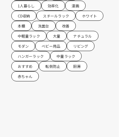
1人暮らし
効率化
漫画
CD収納
スチールラック
ホワイト
本棚
洗面台
改善
中軽量ラック
大量
ナチュラル
モダン
ベビー用品
リビング
ハンガーラック
中量ラック
おすすめ
転倒防止
厨房
赤ちゃん