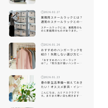
は？」「座り心地が良い座椅子を
知りたい」近年、機能性だけでな
く、インテリアに映えるデザイン
性の高い座椅子が数多く販売され
2026.02.27
ています。中でも、おしゃれで部
屋を広く見せる […]
業務用スチールラックとは？
通常のスチールラックとの違
いと選ぶポイントを解説！
スチールラックには、業務用のも
のと家庭用のものがあります。業
務用スチールラックとはどのよう
なもので、家庭用のラックとはど
のような違いがあるのでしょう
か。また、オフィスや倉庫で使用
2026.01.26
する場合、どのようなポイントに
注意して選べ […]
おすすめのハンガーラックを
紹介！失敗しない選び方とル
ミナスクラブ人気モデルを解
「おすすめのハンガーラック
説
は？」「耐久性が高いハンガーラ
ックを知りたい」「おしゃれでイ
ンテリアに合うスチールラックは
ある？」衣類収納に悩んだとき、
手軽に取り入れられるアイテムと
2026.01.23
して人気なのがハンガーラックで
す。クローゼッ […]
春の新生活準備～揃えておき
たい！オススメ家具・インテ
リア～
こんにちは、ルミナスクラブで
す。まだまだ寒い日も続きます
が、もう春は目の前です。新しい
季節になり、新しい生活を始める
人も多いのでないでしょうか。今