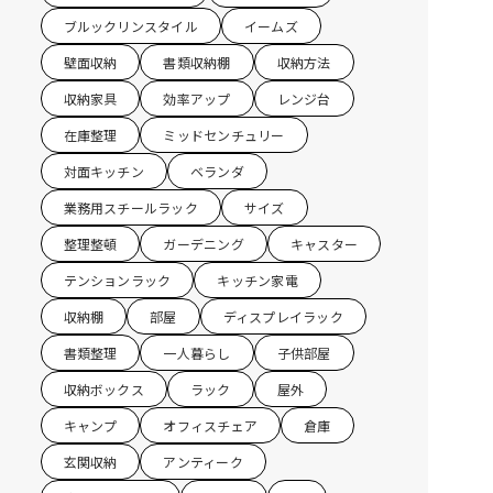
ブルックリンスタイル
イームズ
壁面収納
書類収納棚
収納方法
収納家具
効率アップ
レンジ台
在庫整理
ミッドセンチュリー
対面キッチン
ベランダ
業務用スチールラック
サイズ
整理整頓
ガーデニング
キャスター
テンションラック
キッチン家電
収納棚
部屋
ディスプレイラック
書類整理
一人暮らし
子供部屋
収納ボックス
ラック
屋外
キャンプ
オフィスチェア
倉庫
玄関収納
アンティーク