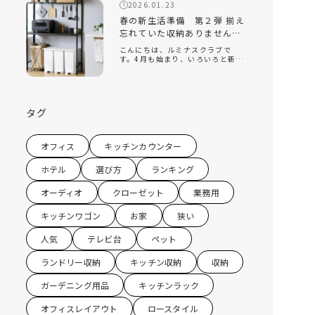
回は、そんな新生活の『引っ越
2026.01.23
し』をテーマに、揃えておくと便
利なオススメの家 […]
春の新生活準備 第２弾 揃え
忘れていた収納ありません
か？キッチン収納編
こんにちは、ルミナスクラブで
す。4月も始まり、いろいろと新し
い環境になり、新生活を始めてい
る方もたくさんいると思います。
ルミナスクラブでは今年の2月に
『新生活』をテーマにしたコラム
を配信させていただきました。 春
タグ
の新生活 […]
オフィス
キッチンカウンター
ホテル
選び方
ランキング
オーディオ
クローゼット
業務用
キッチンワゴン
お家
狭い
人気
テレビ台
ペット
ランドリー収納
キッチン収納
収納
ガーデニング用品
キッチンラック
オフィスレイアウト
ロースタイル