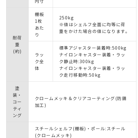
内寸
棚板
250kg
1枚
※値はシェルフ全面に均等に荷
あた
重をかけた場合の値になります。
り
耐荷
重
標準アジャスター装着時:500kg
(約)
ラッ
ナイロンキャスター装着・ラッ
ク全
ク静止時:300kg
体
ナイロンキャスター装着・ラッ
ク走行移動時:50kg
塗
装・
クロームメッキ＆クリアコーティング(防錆
コー
加工)
ティ
ング
スチールシェルフ(棚板)・ポール:スチール
(クロームメッキ)