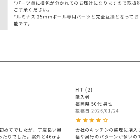
*パーツ毎に梱包が分かれてのお届けになりますので取扱
ご了承ください。
*ルミナス 25mmポール専用パーツと完全互換となって
能です。
HT
2
購入者
福岡県
50代
男性
投稿日
2026/01/24
は初めてでしたが、丁度良い奥
会社のキッチンの整理に購入し
ったりでした。案外と46㎝よ
幅や奥行のパターンが多いの