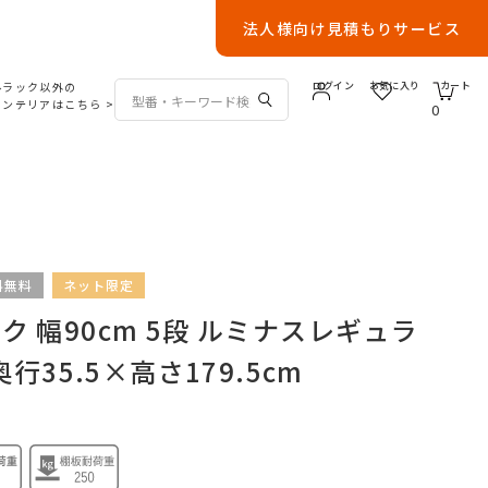
法人様向け見積もりサービス
ルラック以外の
ログイン
お気に入り
カート
インテリアはこちら
>
0
料無料
ネット限定
 幅90cm 5段 ルミナスレギュラ
奥行35.5×高さ179.5cm