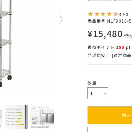
4.50
商品番号
NLF9018-5
¥
15,480
税
獲得ポイント
155
pt
発送目安：
[通常商品
カー