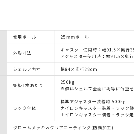
使用ポール
25mmポール
キャスター使用時：幅91.5×奥行35.
外形寸法
アジャスター使用時：幅91.5×奥行3
シェルフ内寸
幅84×奥行28cm
250kg
棚板1枚あたり
※値はシェルフ全面に均等に荷重を
標準アジャスター装着時:500kg
ラック全体
ナイロンキャスター装着・ラック静止
ナイロンキャスター装着・ラック走行
クロームメッキ＆クリアコーティング(防錆加工)