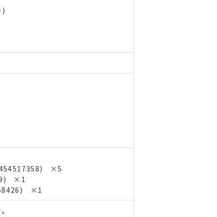
)
54517358) ×5
19) ×1
58426) ×1
す。