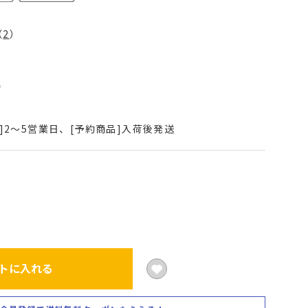
（
2
）
込
]2～5営業日、[予約商品]入荷後発送
トに入れる