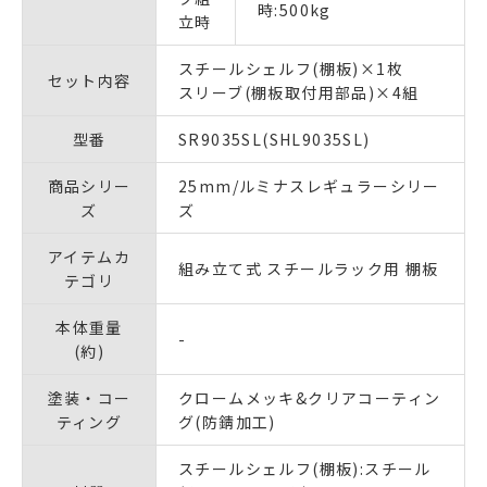
時:500kg
立時
スチールシェルフ(棚板)×1枚
セット内容
スリーブ(棚板取付用部品)×4組
型番
SR9035SL(SHL9035SL)
商品シリー
25mm/ルミナスレギュラーシリー
ズ
ズ
アイテムカ
組み立て式 スチールラック用 棚板
テゴリ
本体重量
-
(約)
塗装・コー
クロームメッキ&クリアコーティン
ティング
グ(防錆加工)
スチールシェルフ(棚板):スチール