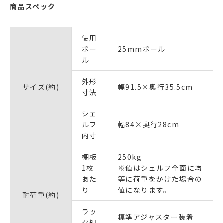
商品スペック
使用
ポー
25mmポール
ル
外形
サイズ(約)
幅91.5×奥行35.5cm
寸法
シェ
ルフ
幅84×奥行28cm
内寸
棚板
250kg
1枚
※値はシェルフ全面に均
あた
等に荷重をかけた場合の
り
値になります。
耐荷重(約)
ラッ
標準アジャスター装着
ク組