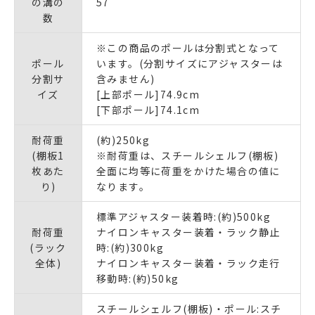
の溝の
57
数
※この商品のポールは分割式となって
ポール
います。(分割サイズにアジャスターは
分割サ
含みません)
イズ
[上部ポール]74.9cm
[下部ポール]74.1cm
耐荷重
(約)250kg
(棚板1
※耐荷重は、スチールシェルフ(棚板)
枚あた
全面に均等に荷重をかけた場合の値に
り)
なります。
標準アジャスター装着時:(約)500kg
耐荷重
ナイロンキャスター装着・ラック静止
(ラック
時:(約)300kg
全体)
ナイロンキャスター装着・ラック走行
移動時:(約)50kg
スチールシェルフ(棚板)・ポール:スチ