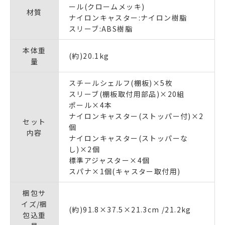
ール(クロームメッキ)
材質
ナイロンキャスター:ナイロン樹脂
スリーブ:ABS樹脂
本体重
(約)20.1kg
量
スチールシェルフ(棚板)×5枚
スリーブ(棚板取付用部品)×20組
ポール×4本
ナイロンキャスター(ストッパー付)×2
セット
個
内容
ナイロンキャスター(ストッパーな
し)×2個
標準アジャスター×4個
スパナ×1個(キャスター取付用)
梱包サ
イズ/梱
(約)91.8×37.5×21.3cm /21.2kg
包込重