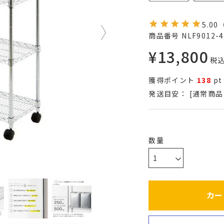
5.00
商品番号
NLF9012-4
¥
13,800
税
獲得ポイント
138
pt
発送目安：
[通常商品
カー