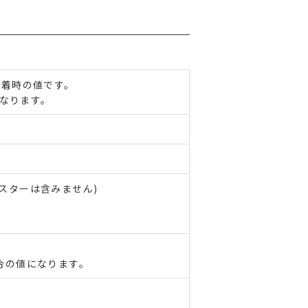
ー装着時の値です。
となります。
スターは含みません)
合の値になります。