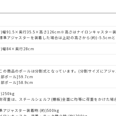
約)幅91.5×奥行35.5×高さ126cm※高さはナイロンキャスタ
標準アジャスターを装着した場合は上記の高さから(約)-5.5cm
約)幅84×奥行28cm
この商品のポールは分割式となっています。(分割サイズにアジャ
上部ポール]59.7cm
下部ポール]58.9cm
約)250kg
耐荷重は、スチールシェルフ(棚板)全面に均等に荷重をかけた場
準アジャスター装着時:(約)500kg
イロンキャスター装着・ラック静止時:(約)300kg