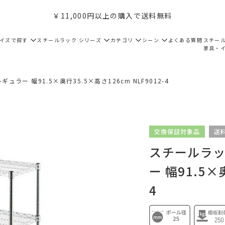
￥11,000円以上の購入で送料無料
サイズで探す
スチールラック シリーズ
カテゴリ
シーン
よくある質問
スチー
家具・
ュラー 幅91.5×奥行35.5×高さ126cm NLF9012-4
交換保証対象品
送
スチールラック
ー 幅91.5×
4