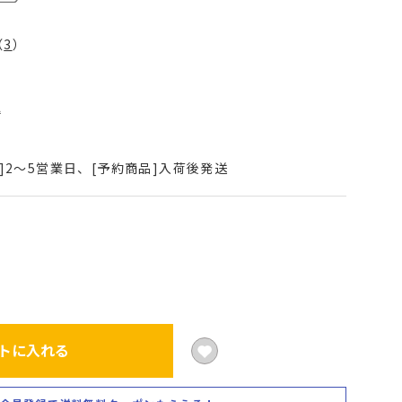
（
3
）
込
]2～5営業日、[予約商品]入荷後発送
トに入れる