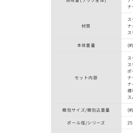
ナ
ス
材質
ナ
ス
本体重量
(約
ス
ス
ポ
セット内容
ナ
ナ
標
ス
梱包サイズ/梱包込重量
(約
ポール径/シリーズ
2