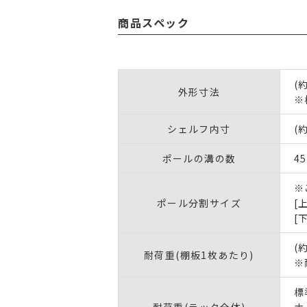
商品スペック
(
外形寸法
※
シェルフ内寸
(
ポールの溝の数
45
※
ポール分割サイズ
[
[
(
耐荷重(棚板1枚あたり)
※
標
耐荷重(ラック全体)
ナ