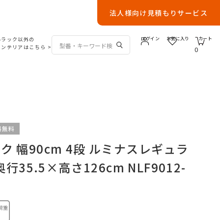
法人様向け見積もりサービス
ルラック以外の
ログイン
お気に入り
カート
インテリアはこちら
>
0
料無料
 幅90cm 4段 ルミナスレギュラ
奥行35.5×高さ126cm NLF9012-