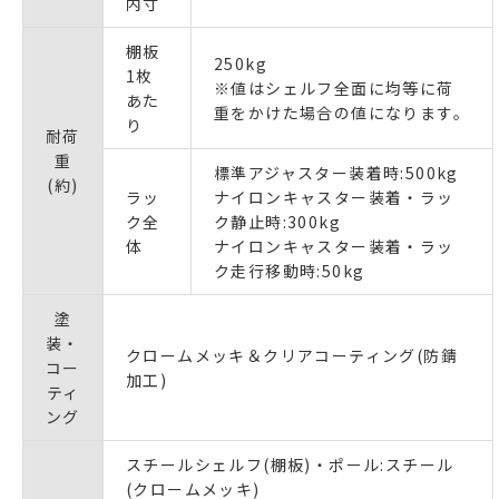
内寸
棚板
250kg
1枚
※値はシェルフ全面に均等に荷
あた
重をかけた場合の値になります。
り
耐荷
重
標準アジャスター装着時:500kg
(約)
ラッ
ナイロンキャスター装着・ラッ
ク全
ク静止時:300kg
体
ナイロンキャスター装着・ラッ
ク走行移動時:50kg
塗
装・
クロームメッキ＆クリアコーティング(防錆
コー
加工)
ティ
ング
スチールシェルフ(棚板)・ポール:スチール
(クロームメッキ)