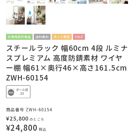
交換保証対象品
送料無料
ネット限定
SALE
スチールラック 幅60cm 4段 ルミナ
スプレミアム 高度防錆素材 ワイヤ
ー棚 幅61×奥行46×高さ161.5cm
ZWH-60154
商品番号
ZWH-60154
¥
25,800
のところ
¥
24,800
税込