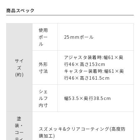
商品スペック
使用
ポー
25mmポール
ル
アジャスタ装着時:幅61×奥
サイ
外形
行46×高さ153cm
ズ
寸法
キャスター装着時:幅61×奥
(約)
行46×高さ161.5cm
シェ
ルフ
幅53.5×奥行38.5cm
内寸
塗
装・
スズメッキ&クリアコーティング(高度防
コー
錆加工)
ティ