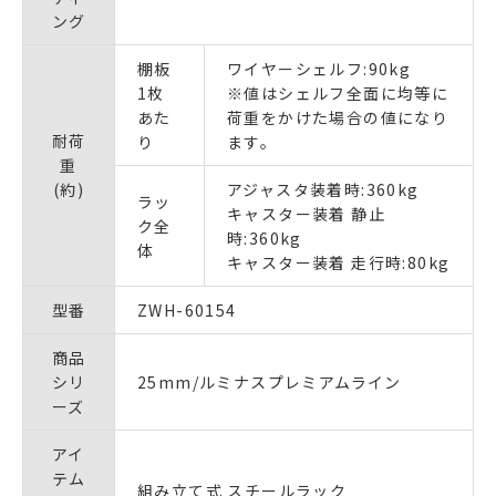
ング
棚板
ワイヤーシェルフ:90kg
1枚
※値はシェルフ全面に均等に
あた
荷重をかけた場合の値になり
耐荷
り
ます。
重
(約)
アジャスタ装着時:360kg
ラッ
キャスター装着 静止
ク全
時:360kg
体
キャスター装着 走行時:80kg
型番
ZWH-60154
商品
シリ
25mm/ルミナスプレミアムライン
ーズ
アイ
テム
組み立て式 スチールラック