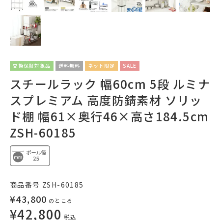
交換保証対象品
送料無料
ネット限定
SALE
スチールラック 幅60cm 5段 ルミナ
スプレミアム 高度防錆素材 ソリッ
ド棚 幅61×奥行46×高さ184.5cm
ZSH-60185
商品番号
ZSH-60185
¥
43,800
のところ
¥
42,800
税込