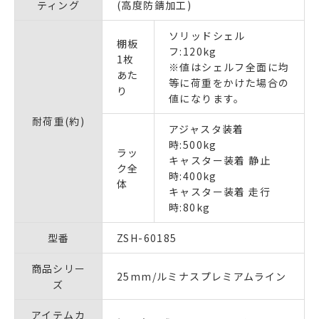
ティング
(高度防錆加工)
ソリッドシェル
棚板
フ:120kg
1枚
※値はシェルフ全面に均
あた
等に荷重をかけた場合の
り
値になります。
耐荷重(約)
アジャスタ装着
時:500kg
ラッ
キャスター装着 静止
ク全
時:400kg
体
キャスター装着 走行
時:80kg
型番
ZSH-60185
商品シリー
25mm/ルミナスプレミアムライン
ズ
アイテムカ