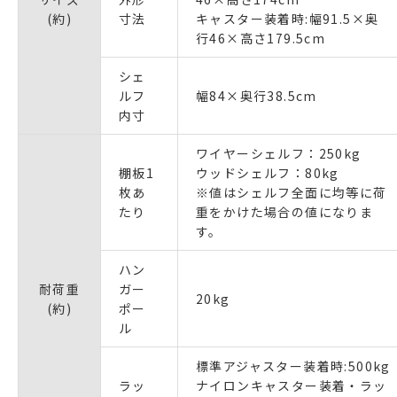
(約)
寸法
キャスター装着時:幅91.5×奥
行46×高さ179.5cm
シェ
ルフ
幅84×奥行38.5cm
内寸
ワイヤーシェルフ：250kg
棚板1
ウッドシェルフ：80kg
枚あ
※値はシェルフ全面に均等に荷
たり
重をかけた場合の値になりま
す。
ハン
耐荷重
ガー
20kg
(約)
ポー
ル
標準アジャスター装着時:500kg
ラッ
ナイロンキャスター装着・ラッ