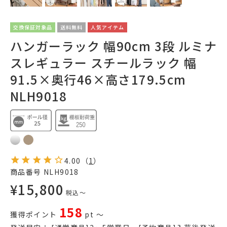
交換保証対象品
送料無料
人気アイテム
ハンガーラック 幅90cm 3段 ルミナ
スレギュラー スチールラック 幅
91.5×奥行46×高さ179.5cm
NLH9018
4.00
（
1
）
商品番号
NLH9018
¥
15,800
税込
〜
158
獲得ポイント
pt
〜