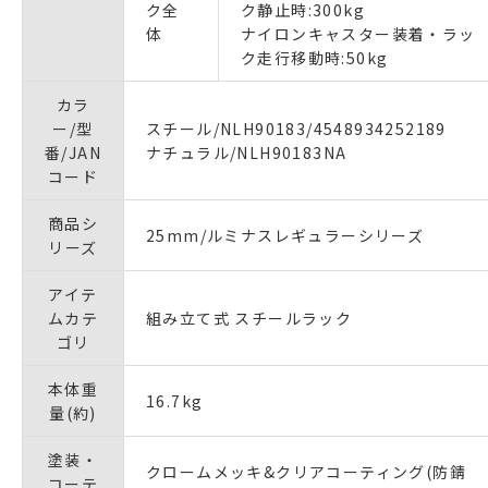
ク全
ク静止時:300kg
体
ナイロンキャスター装着・ラッ
ク走行移動時:50kg
カラ
ー/型
スチール/NLH90183/4548934252189
番/JAN
ナチュラル/NLH90183NA
コード
商品シ
25mm/ルミナスレギュラーシリーズ
リーズ
アイテ
ムカテ
組み立て式 スチールラック
ゴリ
本体重
16.7kg
量(約)
塗装・
クロームメッキ&クリアコーティング(防錆
コーテ