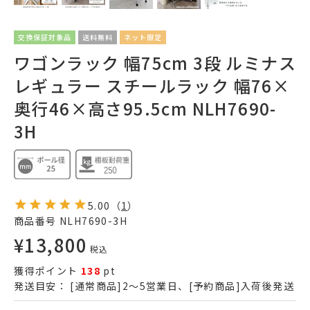
交換保証対象品
送料無料
ネット限定
ワゴンラック 幅75cm 3段 ルミナス
レギュラー スチールラック 幅76×
奥行46×高さ95.5cm NLH7690-
3H
5.00
（
1
）
商品番号
NLH7690-3H
¥
13,800
税込
獲得ポイント
138
pt
発送目安：
[通常商品]2～5営業日、[予約商品]入荷後発送