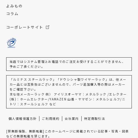
よみもの
コラム
コーポレートサイト
当店ではシステム管理上お電話でのご注文お受けすることができません、
予めご了承ください。
「ルミナス スチールラック」「ドウシシャ製ワイヤーラック」は、他メー
カー品とは互換性はございませんので、パーツ追加購入等の際はメーカー
をご確認下さい。
主な他メーカーラック 例） アイリスオーヤマ：メタルラック /エレクター
(株)：ホームエレクター/YAMAZEN 山善・ヤマゼン：メタルシェルフ/ニ
トリ：スチールシェルフ など
個人情報保護方針
ご利用規約
会社案内
特定商取引法
[禁無断複製、無断転載]このホームページに掲載されている記事・写真・図表
などの無断転載を禁じます。