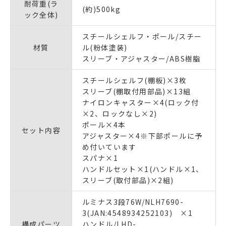
耐荷重(ラ
(約)500kg
ック全体)
スチールシェルフ・ポール/スチー
材質
ル(粉体塗装)
スリーブ・アジャスター/ABS樹脂
スチールシェルフ(棚板)×3枚
スリーブ(棚取付用部品)×13組
ナイロンキャスター×4(ロック付
×2、ロックなし×2)
ポール×4本
セット内容
アジャスター×4※下部ポールに予
め付いています
スパナ×1
ハンドルセット×1(ハンドル×1、
スリーブ(取付部品)×2組)
ルミナス3段76W/NLH7690-
3(JAN:4548934252103) ×1
構成パーツ
ハンドル/LHD-