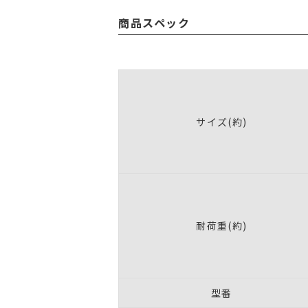
商品スペック
サイズ(約)
耐荷重(約)
型番