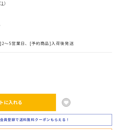
（
1
）
3
込
]2～5営業日、[予約商品]入荷後発送
トに入れる
会員登録で送料無料クーポンもらえる！