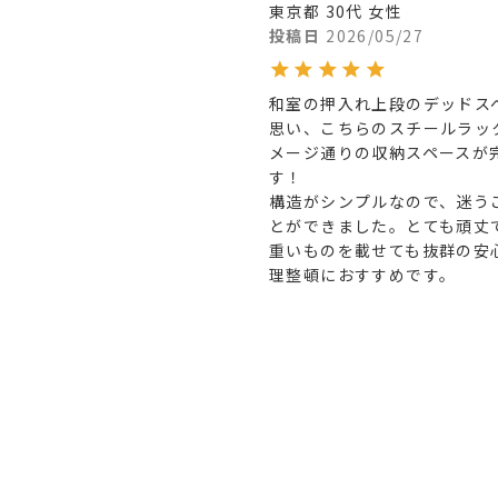
東京都
30代
女性
投稿日
2026/05/27
和室の押入れ上段のデッドス
思い、こちらのスチールラッ
メージ通りの収納スペースが
す！

​構造がシンプルなので、迷
とができました。とても頑丈
重いものを載せても抜群の安
理整頓におすすめです。