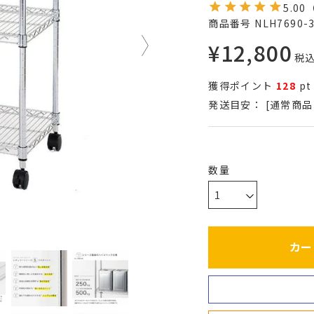
5.00
商品番号
NLH7690-
¥
12,800
税
獲得ポイント
128
pt
発送目安：
[通常商品
カー