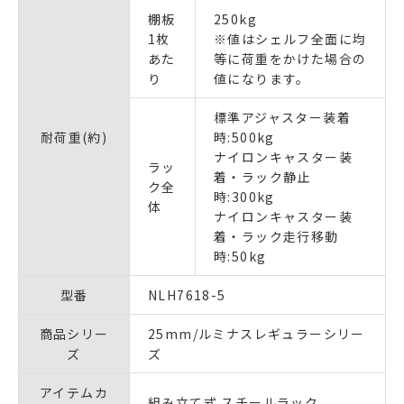
棚板
250kg
1枚
※値はシェルフ全面に均
あた
等に荷重をかけた場合の
り
値になります。
標準アジャスター装着
耐荷重(約)
時:500kg
ナイロンキャスター装
ラッ
着・ラック静止
ク全
時:300kg
体
ナイロンキャスター装
着・ラック走行移動
時:50kg
型番
NLH7618-5
商品シリー
25mm/ルミナスレギュラーシリー
ズ
ズ
アイテムカ
組み立て式 スチールラック