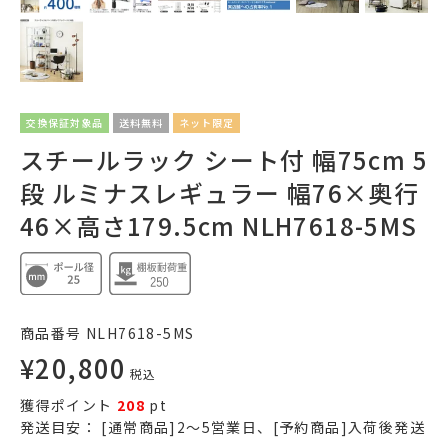
交換保証対象品
送料無料
ネット限定
スチールラック シート付 幅75cm 5
段 ルミナスレギュラー 幅76×奥行
46×高さ179.5cm NLH7618-5MS
商品番号
NLH7618-5MS
¥
20,800
税込
獲得ポイント
208
pt
発送目安：
[通常商品]2～5営業日、[予約商品]入荷後発送