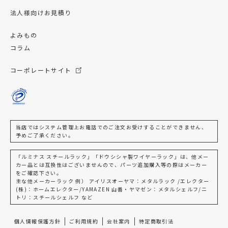
法人様向けお見積り
よみもの
コラム
コーポレートサイト
当店ではシステム管理上お電話でのご注文お受けすることができません、
予めご了承ください。
「ルミナス スチールラック」「ドウシシャ製ワイヤーラック」は、他メー
カー品とは互換性はございませんので、パーツ追加購入等の際はメーカー
をご確認下さい。
主な他メーカーラック 例） アイリスオーヤマ：メタルラック /エレクター
(株)：ホームエレクター/YAMAZEN 山善・ヤマゼン：メタルシェルフ/ニ
トリ：スチールシェルフ など
個人情報保護方針
ご利用規約
会社案内
特定商取引法