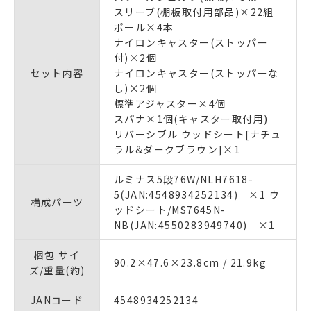
スリーブ(棚板取付用部品)×22組
ポール×4本
ナイロンキャスター(ストッパー
付)×2個
セット内容
ナイロンキャスター(ストッパーな
し)×2個
標準アジャスター×4個
スパナ×1個(キャスター取付用)
リバーシブル ウッドシート[ナチュ
ラル&ダークブラウン]×1
ルミナス5段76W/NLH7618-
5(JAN:4548934252134) ×1 ウ
構成パーツ
ッドシート/MS7645N-
NB(JAN:4550283949740) ×1
梱包 サイ
90.2×47.6×23.8cm / 21.9kg
ズ/重量(約)
JANコード
4548934252134