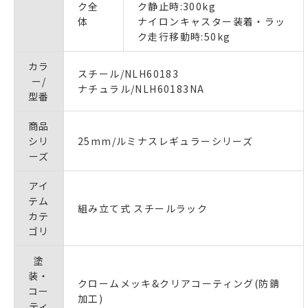
ク全
ク静止時:300kg
体
ナイロンキャスター装着・ラッ
ク走行移動時:50kg
カラ
スチール/NLH60183
ー/
ナチュラル/NLH60183NA
型番
商品
シリ
25mm/ルミナスレギュラーシリーズ
ーズ
アイ
テム
組み立て式 スチールラック
カテ
ゴリ
塗
装・
クロームメッキ&クリアコーティング(防錆
コー
加工)
ティ