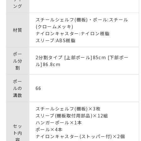
ング
スチールシェルフ(棚板)・ポール:スチール
(クロームメッキ)
材質
ナイロンキャスター:ナイロン樹脂
スリーブ:ABS樹脂
ポー
2分割タイプ [上部ポール]85cm [下部ポー
ル分
ル]86.8cm
割
ポー
ルの
66
溝数
スチールシェルフ(棚板)×3枚
スリーブ(棚板取付用部品)×12組
ハンガーポール×1本
セッ
ポール×4本
ト内
ナイロンキャスター(ストッパー付)×2個
容