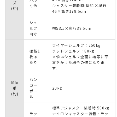
ズ
寸法
キャスター装着時:幅61×奥行
(約)
46×高さ179.5cm
シェ
ルフ
幅53.5×奥行38.5cm
内寸
ワイヤーシェルフ：250kg
棚板1
ウッドシェルフ：80kg
枚あ
※値はシェルフ全面に均等に荷
たり
重をかけた場合の値になりま
す。
ハン
耐荷
ガー
重
20kg
ポー
(約)
ル
標準アジャスター装着時:500kg
ラッ
ナイロンキャスター装着・ラッ