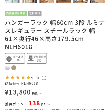
交換保証対象品
送料無料
ハンガーラック 幅60cm 3段 ルミナ
スレギュラー スチールラック 幅
61×奥行46×高さ179.5cm
NLH6018
5.00
（
1
）
商品番号
NLH6018
¥
13,800
税込
〜
138
獲得ポイント
pt
〜