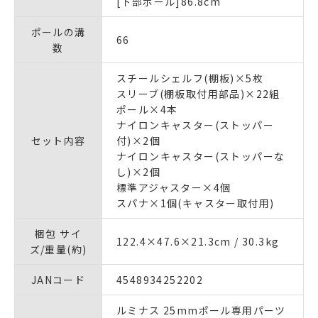
[下部ポール]86.8cm
ポールの溝
66
数
スチールシェルフ(棚板)×5枚
スリーブ(棚板取付用部品)×22組
ポール×4本
ナイロンキャスター(ストッパー
セット内容
付)×2個
ナイロンキャスター(ストッパーな
し)×2個
標準アジャスター×4個
スパナ×1個(キャスター取付用)
梱包 サイ
122.4×47.6×21.3cm / 30.3kg
ズ/重量(約)
JANコード
4548934252202
ルミナス 25mmポール専用パーツ