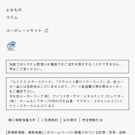
よみもの
コラム
コーポレートサイト
当店ではシステム管理上お電話でのご注文お受けすることができません、
予めご了承ください。
「ルミナス スチールラック」「ドウシシャ製ワイヤーラック」は、他メー
カー品とは互換性はございませんので、パーツ追加購入等の際はメーカー
をご確認下さい。
主な他メーカーラック 例） アイリスオーヤマ：メタルラック /エレクター
(株)：ホームエレクター/YAMAZEN 山善・ヤマゼン：メタルシェルフ/ニ
トリ：スチールシェルフ など
個人情報保護方針
ご利用規約
会社案内
特定商取引法
[禁無断複製、無断転載]このホームページに掲載されている記事・写真・図表