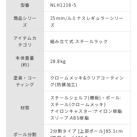
型番
NLH1218-5
商品シリー
25mm/ルミナスレギュラーシリー
ズ
ズ
アイテムカ
組み立て式 スチールラック
テゴリ
本体重量
28.8kg
(約)
塗装・コー
クロームメッキ&クリアコーティン
ティング
グ(防錆加工)
スチールシェルフ(棚板)・ポール:
スチール(クロームメッキ)
材質
ナイロンキャスター:ナイロン樹脂
スリーブ:ABS樹脂
2分割タイプ [上部ポール]85.1cm
ポール分割