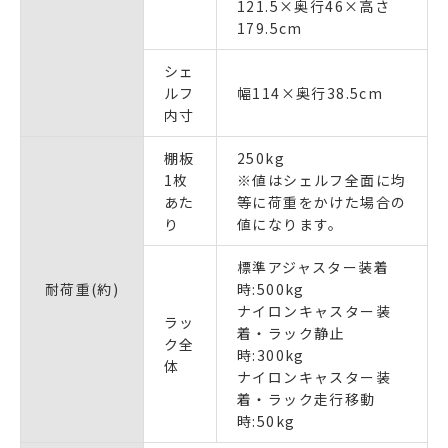
121.5×奥行46×高さ
179.5cm
シェ
ルフ
幅114×奥行38.5cm
内寸
棚板
250kg
1枚
※値はシェルフ全面に均
あた
等に荷重をかけた場合の
り
値になります。
標準アジャスター装着
耐荷重(約)
時:500kg
ナイロンキャスター装
ラッ
着・ラック静止
ク全
時:300kg
体
ナイロンキャスター装
着・ラック走行移動
時:50kg